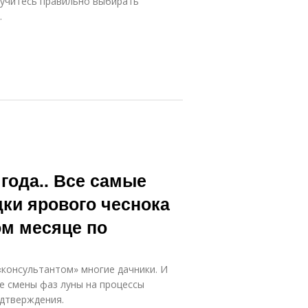
Научитесь правильно выбирать
.
года.. Все самые
ки ярового чеснока
ом месяце по
консультантом» многие дачники. И
е смены фаз луны на процессы
одтверждения.