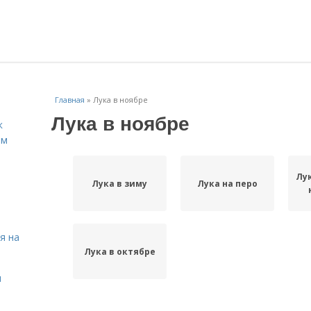
Главная
»
Лука в ноябре
Лука в ноябре
к
ём
Лу
Лука в зиму
Лука на перо
я на
Лука в октябре
я