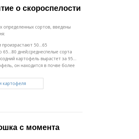
ятие о скороспелости
х определенных сортов, введены
ия:
и произрастают 50…65
о 65…80 дней;среднеспелые сорта
оздний картофель вырастет за 95…
офель, он находится в почве более
ошка с момента