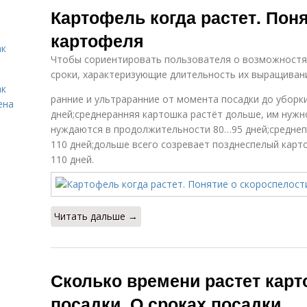
Картофель когда растет. Пон
картофеля
ак
Чтобы сориентировать пользователя о возможностя
сроки, характеризующие длительность их выращиван
ак
ранние и ультраранние от момента посадки до уборк
ена
дней;среднеранняя картошка растёт дольше, им нужн
нуждаются в продолжительности 80…95 дней;среднеп
110 дней;дольше всего созревает позднеспелый карт
110 дней.
Читать дальше →
Сколько времени растет карт
посадки. О сроках посадки