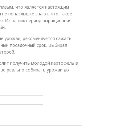
шливым, что является настоящим
 не понаслышке знают, что такое
ю. Из-за них период выращивания
бы.
е урожаи, рекомендуется сажать
ный посадочный срок. Выбирая
фторой.
волит получить молодой картофель в
еве реально собирать урожаи до