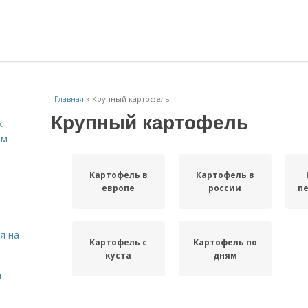
Главная
»
Крупный картофель
Крупный картофель
к
ём
Картофель в
Картофель в
европе
россии
п
я на
Картофель с
Картофель по
куста
дням
я