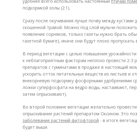
удобнее всего использовать настоянный
птичий пом
подкормкой золы (2:1).
Сразу после окучивания лучше почву между кустами
скошенной травой. Можно под слой мульчи положить
появление сорняков, только газеты нужно брать об
газетной бумаге), иначе они будут плохо пропускать 
В период вегетации с целью повышения урожайности 
к неблагоприятным факторам неплохо провести 2-3 р
препаратов с гуминатами в продаже в настоящий мо
ускорить отток питательных веществ из листьев и э
внекорневую подкормку фосфорными удобрениями сраз
ложки суперфосфата на ведро воды, настаивают, пери
затем опрыскивают).
Во второй половине вегетации желательно провести 
опрыскивание растений препаратом Оксихом. Это по
заболевание растений фитофторой
- в итоге вегета
будет выше.