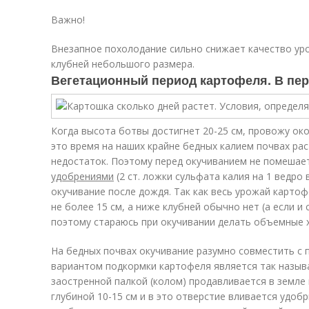
Важно!
Внезапное похолодание сильно снижает качество ур
клубней небольшого размера.
Вегетационный период картофеля. В пер
Когда высота ботвы достигнет 20-25 см, провожу ок
это время на наших крайне бедных калием почвах ра
недостаток. Поэтому перед окучиванием не помешае
удобрениями
(2 ст. ложки сульфата калия на 1 ведро
окучивание после дождя. Так как весь урожай картоф
не более 15 см, а ниже клубней обычно нет (а если и с
поэтому стараюсь при окучивании делать объемные 
На бедных почвах окучивание разумно совместить с
вариантом подкормки картофеля является так называ
заостренной палкой (колом) продавливается в земле
глубиной 10-15 см и в это отверстие вливается удоб