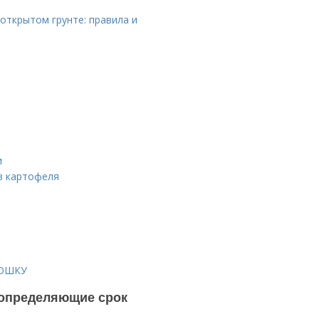
открытом грунте: правила и
и
в картофеля
ТОШКУ
, определяющие срок