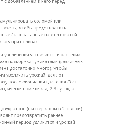
ет
с добавлением в него перед
замульчировать соломой
или
 газеты, чтобы предотвратить
ычные (напечатанные на желтоватой
влагу при поливах.
и увеличения устойчивости растений
аза подкормки гуминатами (различных
мент достаточно много). Чтобы
тим увеличить урожай, делают
у после окончания цветения (3 ст.
одически помешивая, 2-3 суток, а
двукратное (с интервалом в 2 недели)
зволит предотвратить раннее
ционный период удлинится и урожай