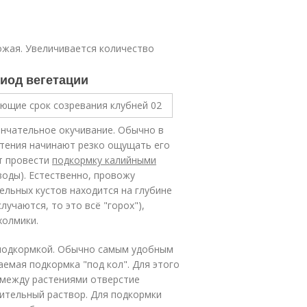
ожая. Увеличивается количество
иод вегетации
ончательное окучивание. Обычно в
стения начинают резко ощущать его
т провести
подкормку калийными
 воды). Естественно, провожу
ельных кустов находится на глубине
лучаются, то это всё "горох"),
холмики.
 подкормкой. Обычно самым удобным
емая подкормка "под кол". Для этого
 между растениями отверстие
рительный раствор. Для подкормки