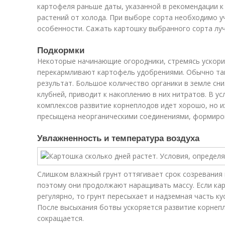
картофеля раньше даты, указанной в рекомендации к 
растений от холода. При выборе сорта необходимо у
особенности. Сажать картошку выбранного сорта лу
Подкормки
Некоторые начинающие огородники, стремясь ускори
перекармливают картофель удобрениями. Обычно та
результат. Большое количество органики в земле сн
клубней, приводит к накоплению в них нитратов. В у
комплексов развитие корнеплодов идет хорошо, но их
пресыщена неорганическими соединениями, формиров
Увлажненность и температура воздуха
Слишком влажный грунт оттягивает срок созревания 
поэтому они продолжают наращивать массу. Если к
регулярно, то грунт пересыхает и надземная часть к
После высыхания ботвы ускоряется развитие корнеп
сокращается.