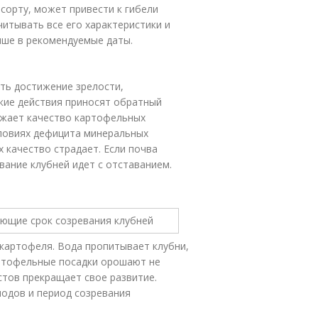
сорту, может привести к гибели
читывать все его характеристики и
чше в рекомендуемые даты.
ть достижение зрелости,
кие действия приносят обратный
ижает качество картофельных
словиях дефицита минеральных
 качество страдает. Если почва
ание клубней идет с отставанием.
картофеля. Вода пропитывает клубни,
артофельные посадки орошают не
устов прекращает свое развитие.
лодов и период созревания