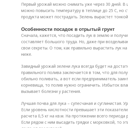
Первый урожай можно снимать уже через 30 дней. В 
можно повысить температуру в теплице до 25 С, но с
продукта может пострадать. Зелень вырастет тонкой 
Особенности посадок в отрытый грунт
Сначала, кажется, что посадить лук в землю и полу
составляет большого труда. Но, даже при возделыва
свои секреты. О том, как правильно вырастить лук н
ниже.
Завидный урожай зелени лука всегда будет на доста
правильного полива заключается в том, что для пол
обильно поливать, а вот если предприниматель заин
корневища, то полив нужно ограничить. Избыток вла
вызывает болезни у растения.
Лучшая почва для лука – супесчаная и суглинистая. У
Если уровень кислотности превышает эти показатели,
расчета 0,5 кг на кв.м. На протяжении всего периода
Если рядом с ним высадить грядки с морковкой, то эт