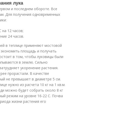
вания лука
первом и последнем обороте. Все
ми. Для получения одновременных
ики:
 на 12 часов;
ение 24 часов.
лей в теплице применяют мостовой
о экономить площадь и получать
остоит в том, чтобы луковицы были
капываются в землю. Сильно
затрудняет укоренение растения.
рее прорастали. В качестве
ый не превышает в диаметре 5 см.
це нужно из расчета 10 кг на 1 кв.м.
ади можно будет собрать около 8 кг
ный режим на уровне 16-22 С. Почва
ериода жизни растения его