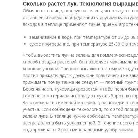
Сколько растет лук. Технология выращи
Обычно в теплице, под лук на зелень, используют в 
оставшееся время площади заняты другими культура
всходов в теплице применяют такие приемы агротехн
замачивание в воде, при температуре от 35 до 38 С
сухое прогревание, при температуре 25-30 С в теч
Чтобы вырастить лук на зелень для коммерческих це
способ посадки растений. Он позволяет максимальн
хорошие урожаи. Принцип высадки по этому методу с
плотно прижаты друг к другу. Они практически не за
прижимать почву также не следует — плотный грунт 
Верхняя часть луковицы срезается, чтобы перья быст
семенного материала используют лук-выборок, котор
Заготавливать семенной материал для посадки в тепли
участка. Если соблюдена технология, то с этой площ
зелени лука. В теплице нужно соблюдать температур
всегда должна быть увлажненной. В течение всего п
подкармливают 2 раза минеральными удобрениями.