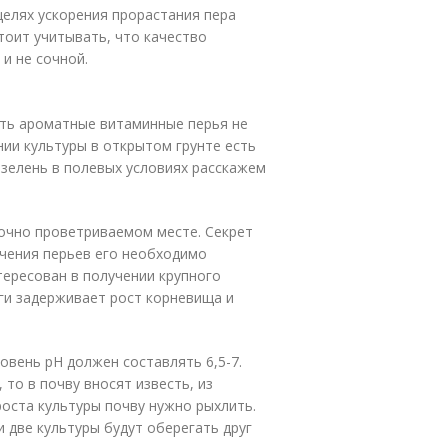
целях ускорения прорастания пера
тоит учитывать, что качество
и не сочной.
чить ароматные витаминные перья не
нии культуры в открытом грунте есть
а зелень в полевых условиях расскажем
точно проветриваемом месте. Секрет
учения перьев его необходимо
тересован в получении крупного
ги задерживает рост корневища и
ровень рН должен составлять 6,5-7.
 то в почву вносят известь, из
 роста культуры почву нужно рыхлить.
и две культуры будут оберегать друг