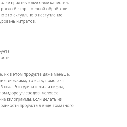
олее приятные вкусовые качества,
е росло без чрезмерной обработки
но это актуально в наступление
уровень нитратов.
унта;
ость.
, их в этом продукте даже меньше,
диетическими, то есть, помогают
25 ккал. Это удивительная цифра,
помидоре углеводов, человек
ние килограммы. Если делать из
орийности продукта в виде томатного