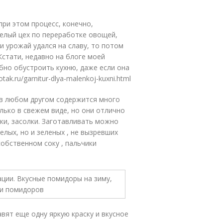
ри этом процесс, конечно,
целый цех по переработке овощей,
и урожай удался на славу, то потом
Кстати, недавно на блоге моей
бно обустроить кухню, даже если она
k.ru/garnitur-dlya-malenkoj-kuxni.html
и в любом другом содержится много
лько в свежем виде, но они отлично
ки, засолки. Заготавливать можно
елых, но и зеленых , не вызревших
обственном соку , пальчики
вят еще одну яркую краску и вкусное