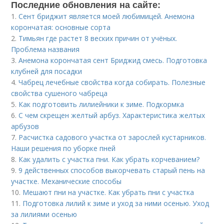
Последние обновления на сайте:
1.
Сент бриджит является моей любимицей. Анемона
корончатая: основные сорта
2.
Тимьян где растет 8 веских причин от учёных.
Проблема названия
3.
Анемона корончатая сент Бриджид смесь. Подготовка
клубней для посадки
4.
Чабрец лечебные свойства когда собирать. Полезные
свойства сушеного чабреца
5.
Как подготовить лилиейники к зиме. Подкормка
6.
С чем скрещен желтый арбуз. Характеристика желтых
арбузов
7.
Расчистка садового участка от зарослей кустарников.
Наши решения по уборке пней
8.
Как удалить с участка пни. Как убрать корчеванием?
9.
9 действенных способов выкорчевать старый пень на
участке. Механические способы
10.
Мешают пни на участке. Как убрать пни с участка
11.
Подготовка лилий к зиме и уход за ними осенью. Уход
за лилиями осенью