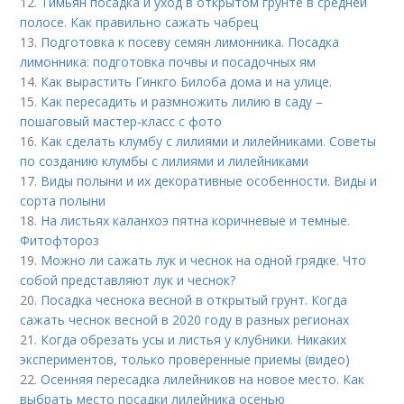
12.
Тимьян посадка и уход в открытом грунте в средней
полосе. Как правильно сажать чабрец
13.
Подготовка к посеву семян лимонника. Посадка
лимонника: подготовка почвы и посадочных ям
14.
Как вырастить Гинкго Билоба дома и на улице.
15.
Как пересадить и размножить лилию в саду –
пошаговый мастер-класс с фото
16.
Как сделать клумбу с лилиями и лилейниками. Советы
по созданию клумбы с лилиями и лилейниками
17.
Виды полыни и их декоративные особенности. Виды и
сорта полыни
18.
На листьях каланхоэ пятна коричневые и темные.
Фитофтороз
19.
Можно ли сажать лук и чеснок на одной грядке. Что
собой представляют лук и чеснок?
20.
Посадка чеснока весной в открытый грунт. Когда
сажать чеснок весной в 2020 году в разных регионах
21.
Когда обрезать усы и листья у клубники. Никаких
экспериментов, только проверенные приемы (видео)
22.
Осенняя пересадка лилейников на новое место. Как
выбрать место посадки лилейника осенью