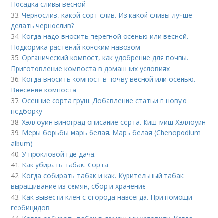
Посадка сливы весной
33.
Чернослив, какой сорт слив. Из какой сливы лучше
делать чернослив?
34.
Когда надо вносить перегной осенью или весной.
Подкормка растений конским навозом
35.
Органический компост, как удобрение для почвы.
Приготовление компоста в домашних условиях
36.
Когда вносить компост в почву весной или осенью.
Внесение компоста
37.
Осенние сорта груш. Добавление статьи в новую
подборку
38.
Хэллоуин виноград описание сорта. Киш-миш Хэллоуин
39.
Меры борьбы марь белая. Марь белая (Chenopodium
album)
40.
У прокловой где дача.
41.
Как убирать табак. Сорта
42.
Когда собирать табак и как. Курительный табак:
выращивание из семян, сбор и хранение
43.
Как вывести клен с огорода навсегда. При помощи
гербицидов