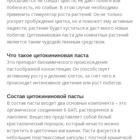
просыпаются: не спешат цвести, не дают побеги или
побеги есть, но слабые. В этом случае необходимо
применить стимулятор роста растений. Он не только
ускорит пробуждение цветка, но и поможет ему активные
зацвести, растение будет куститься и даст много новых
побегов. Цитокининовая паста для комнатных растений
является таким чудодейственным средством.
Что такое цитокининовая паста
Это препарат биохимического происхождения
пастообразной консистенции. Он способствует
активному росту и делению клеток, за счет чего и
происходит интенсивное цветение или рост побегов.
Состав цитокининовой пасты
В состав пасты входят два основных компонента – это
органическое соединение 6-БАП, растворенное в
ланолине. Вещество представляет собой белый
кристаллический порошок, который нечасто можно
встретить в цветочных магазинах. Паста фасуется в
небольшие пластмассовые капсулы с плотной крышечкой.