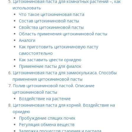
Цитокининовая паста для комнатных растений –, как
использовать
Что такое цитокининовая паста
Состав цитокининовой пасты
Свойства цитокининовой пасты
Область применения цитокининовой пасты
Аналоги
Как приготовить цитокининовую пасту
самостоятельно
Как заставить цвести орхидею
Применение пасты для фиалок
Цитокининовая паста для замиокулькаса. Способы
применения цитокининовой пасты
Полив цитокининовой пастой. Описание
цитокининовой пасты
Воздействие на растение
Цитокининовая паста для корней. Воздействие на
орхидею
Пробуждение спящих почек
Регуляция обмена веществ
Задержка процессов старения и распада