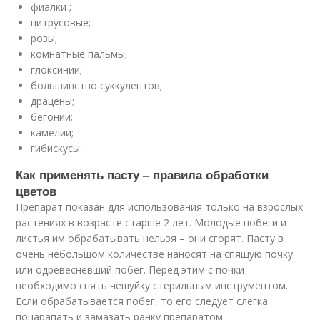
фиалки ;
цитрусовые;
розы;
комнатные пальмы;
глоксинии;
большинство суккулентов;
драцены;
бегонии;
камелии;
гибискусы.
Как применять пасту – правила обработки
цветов
Препарат показан для использования только на взрослых
растениях в возрасте старше 2 лет. Молодые побеги и
листья им обрабатывать нельзя – они сгорят. Пасту в
очень небольшом количестве наносят на спящую почку
или одревесневший побег. Перед этим с почки
необходимо снять чешуйку стерильным инструментом.
Если обрабатывается побег, то его следует слегка
поцарапать и замазать ранку препаратом.