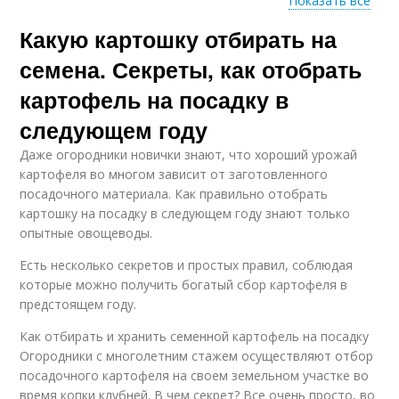
Показать все
Какую картошку отбирать на
Сорта для посадки
Уход за картофелем
семена. Секреты, как отобрать
картофель на посадку в
следующем году
Картофель в ящике
Картофель в темноте
Даже огородники новички знают, что хороший урожай
картофеля во многом зависит от заготовленного
посадочного материала. Как правильно отобрать
картошку на посадку в следующем году знают только
опытные овощеводы.
Есть несколько секретов и простых правил, соблюдая
которые можно получить богатый сбор картофеля в
предстоящем году.
Как отбирать и хранить семенной картофель на посадку
Огородники с многолетним стажем осуществляют отбор
посадочного картофеля на своем земельном участке во
время копки клубней. В чем секрет? Все очень просто, во