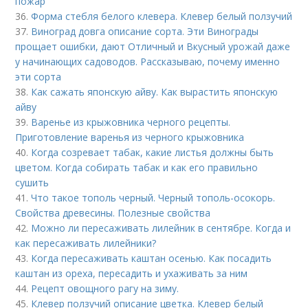
пожар
36.
Форма стебля белого клевера. Клевер белый ползучий
37.
Виноград довга описание сорта. Эти Винограды
прощает ошибки, дают Отличный и Вкусный урожай даже
у начинающих садоводов. Рассказываю, почему именно
эти сорта
38.
Как сажать японскую айву. Как вырастить японскую
айву
39.
Варенье из крыжовника черного рецепты.
Приготовление варенья из черного крыжовника
40.
Когда созревает табак, какие листья должны быть
цветом. Когда собирать табак и как его правильно
сушить
41.
Что такое тополь черный. Черный тополь-осокорь.
Свойства древесины. Полезные свойства
42.
Можно ли пересаживать лилейник в сентябре. Когда и
как пересаживать лилейники?
43.
Когда пересаживать каштан осенью. Как посадить
каштан из ореха, пересадить и ухаживать за ним
44.
Рецепт овощного рагу на зиму.
45.
Клевер ползучий описание цветка. Клевер белый