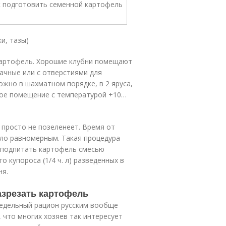
и, тазы)
картофель. Хорошие клубни помещают
рачные или с отверстиями для
ожно в шахматном порядке, в 2 яруса,
мое помещение с температурой +10…
 просто не позеленеет. Время от
ло равномерным. Такая процедура
 подпитать картофель смесью
о купороса (1/4 ч. л) разведенных в
ня.
разрезать картофель
недельный рацион русским вообще
 что многих хозяев так интересует