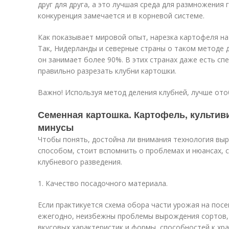
друг для друга, а это лучшая среда для размножения 
конкуренция замечается и в корневой системе.
Как показывает мировой опыт, нарезка картофеля на 
Так, Нидерланды и северные страны о таком методе д
он занимает более 90%. В этих странах даже есть с
правильно разрезать клубни картошки.
Важно! Используя метод деления клубней, лучше ото
Семенная картошка. Картофель, культив
минусы
Чтобы понять, достойна ли внимания технология в
способом, стоит вспомнить о проблемах и нюансах, 
клубневого разведения.
1. Качество посадочного материала.
Если практикуется схема обора части урожая на пос
ежегодно, неизбежны проблемы вырождения сортов, 
вкусовых характеристик и формы, способностей к хр