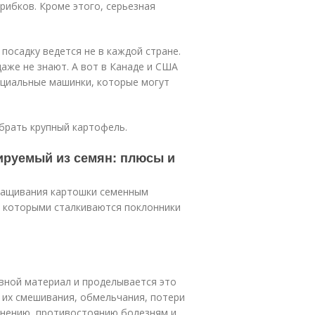
грибков. Кроме этого, серьезная
посадку ведется не в каждой стране.
аже не знают. А вот в Канаде и США
пециальные машинки, которые могут
брать крупный картофель.
ируемый из семян: плюсы и
ыращивания картошки семенным
с которыми сталкиваются поклонники
евной материал и проделывается это
их смешивания, обмельчания, потери
анению, противостоянию болезням и