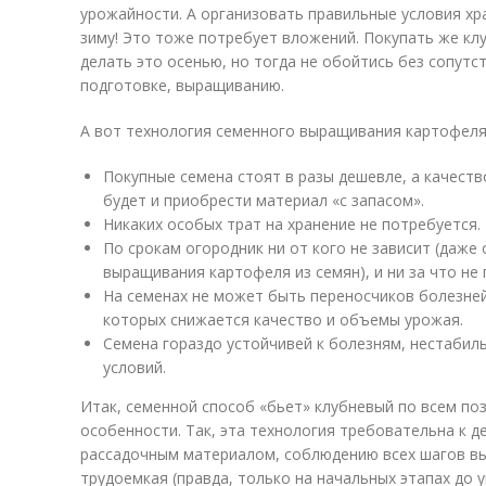
урожайности. А организовать правильные условия х
зиму! Это тоже потребует вложений. Покупать же кл
делать это осенью, но тогда не обойтись без сопут
подготовке, выращиванию.
А вот технология семенного выращивания картофел
Покупные семена стоят в разы дешевле, а качеств
будет и приобрести материал «с запасом».
Никаких особых трат на хранение не потребуется.
По срокам огородник ни от кого не зависит (даже
выращивания картофеля из семян), и ни за что не
На семенах не может быть переносчиков болезней,
которых снижается качество и объемы урожая.
Семена гораздо устойчивей к болезням, нестабил
условий.
Итак, семенной способ «бьет» клубневый по всем поз
особенности. Так, эта технология требовательна к 
рассадочным материалом, соблюдению всех шагов вы
трудоемкая (правда, только на начальных этапах до