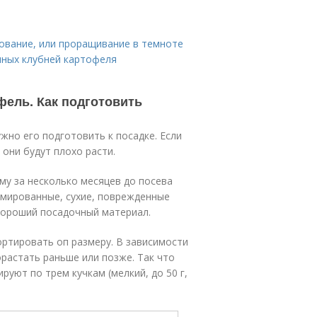
ование, или проращивание в темноте
нных клубней картофеля
фель. Как подготовить
жно его подготовить к посадке. Если
они будут плохо расти.
му за несколько месяцев до посева
мированные, сухие, поврежденные
хороший посадочный материал.
ортировать оп размеру. В зависимости
орастать раньше или позже. Так что
уют по трем кучкам (мелкий, до 50 г,