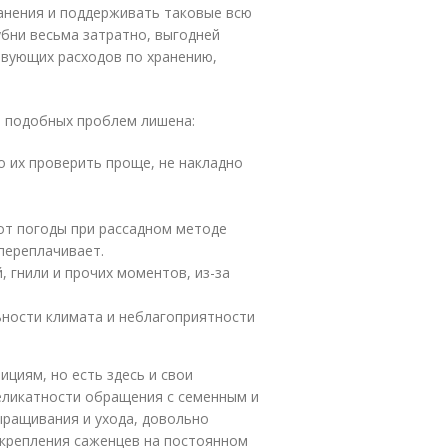
ранения и поддерживать таковые всю
убни весьма затратно, выгодней
ствующих расходов по хранению,
я подобных проблем лишена:
о их проверить проще, не накладно
 от погоды при рассадном методе
 переплачивает.
 гнили и прочих моментов, из-за
ьности климата и неблагоприятности
ициям, но есть здесь и свои
деликатности обращения с семенным и
ращивания и ухода, довольно
 укрепления саженцев на постоянном