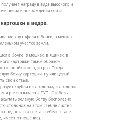
 получает награду в виде высокого и
 очищения и возрождения сорта.
картошки в ведре.
вание картофеля в бочке, в мешках,
аленьком участке земли.
и в бочке, в мешках, в ящиках, в
много картошки таким образом,
с головой» и не один раз. Тогда
елую бочку картошки, ну или целый
ть свой отзыв.
разует клубни на столонах, а столоны
ом я рассказывала – ТУТ . Стебель
Засыпать зеленую ботву бесполезно ,
сто столонов на этом стебле листья!
 от недостатка света стебель станет
, имеет отношение).