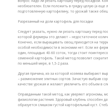
вопрос: надо ли резать картошку перед посадкой. Ко
необязателен. Если положить в грядку целую (а еще 
подготовленную картофелину, то урожай также обещ
Разрезанный на доли картофель для посадки
Следует указать, нужно ли резать картошку перед по
которой фермеры это делают – недостаточное колич
Конечно, если выращивать овощ приходится на терри
особой необходимости в экономии нет. Если же ферм
один, площадью 40-60 соток, тогда стоит поинтересо
семенной картофель. Такой метод позволит сократи
по меньшей мере, в 1,5-2 раза.
Другая причина, из-за которой хозяева выбирают в
– размножение элитных сортов. Зачастую выбрав сор
качестве урожая и желают увеличить его объем в сл
Оправданным такой метод, как уверяют агрономы, мо
физиологии растения. Здоровый клубень способен дат
образуется слишком густой картофельный куст. Стеб