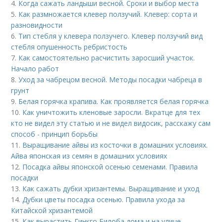
4.
Когда сажать ландыши весной. Сроки и выбор места
5.
Как размножается клевер ползучий. Клевер: сорта и
разновидности
6.
Тип стебля у клевера ползучего. Клевер ползучий вид
стебля опушенность ребристость
7.
Как самостоятельно расчистить заросший участок.
Начало работ
8.
Уход за чабрецом весной. Методы посадки чабреца в
грунт
9.
Белая горячка крапива. Как проявляется белая горячка
10.
Как уничтожить кленовые заросли. Вкратце для тех
кто не видел эту статью и не видел видосик, расскажу сам
способ - принцип борьбы
11.
Выращивание айвы из косточки в домашних условиях.
Айва японская из семян в домашних условиях
12.
Посадка айвы японской осенью семенами. Правила
посадки
13.
Как сажать дубки хризантемы. Выращивание и уход
14.
Дубки цветы посадка осенью. Правила ухода за
Китайской хризантемой
15.
Как вырастить Гинкго Билоба дома и на улице.