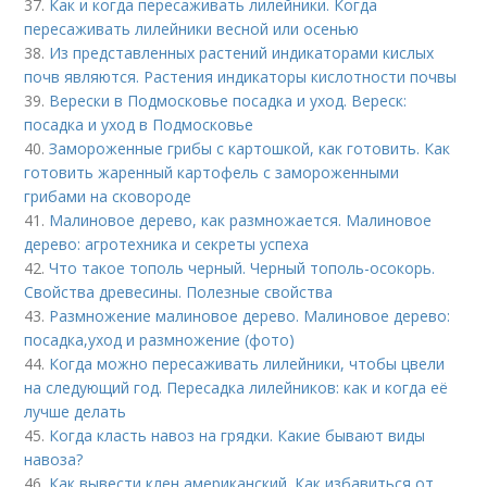
37.
Как и когда пересаживать лилейники. Когда
пересаживать лилейники весной или осенью
38.
Из представленных растений индикаторами кислых
почв являются. Растения индикаторы кислотности почвы
39.
Верески в Подмосковье посадка и уход. Вереск:
посадка и уход в Подмосковье
40.
Замороженные грибы с картошкой, как готовить. Как
готовить жаренный картофель с замороженными
грибами на сковороде
41.
Малиновое дерево, как размножается. Малиновое
дерево: агротехника и секреты успеха
42.
Что такое тополь черный. Черный тополь-осокорь.
Свойства древесины. Полезные свойства
43.
Размножение малиновое дерево. Малиновое дерево:
посадка,уход и размножение (фото)
44.
Когда можно пересаживать лилейники, чтобы цвели
на следующий год. Пересадка лилейников: как и когда её
лучше делать
45.
Когда класть навоз на грядки. Какие бывают виды
навоза?
46.
Как вывести клен американский. Как избавиться от