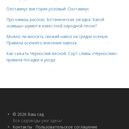
Озотамнус виктория розовый. Озотамнус
Про камыш рассказ. Ботаническая загадка. Какой
«камыш» шумел в известной народной песне?
Можно ли вносить свежий навоз на грядки осенью.
Правила осеннего внесения навоза
Как сажать Чернослив весной. Сорт сливы «Чернослив»:
правила посадки и ухода
© 2026 Ваш сад
Все садоводы уже здесь!
Контакты
Пользовательское соглашение