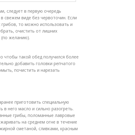
ми, следует в первую очередь
 в свежем виде без червоточин. Если
х грибов, то можно использовать и
брать, очистить от лишних
 (по желанию).
но чтобы такой обед получился более
тельно добавить головки репчатого
омыть, почистить и нарезать
заранее приготовить специальную
ь в него масло и сильно разогреть.
анные грибы, поломанные лавровые
бжаривать на среднем огне в течение
 жирной сметаной, сливками, красным