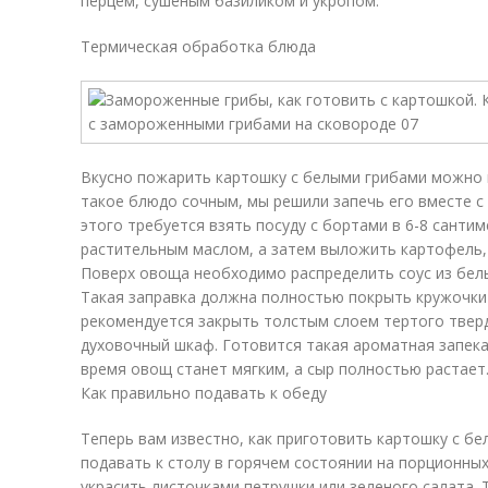
перцем, сушеным базиликом и укропом.
Термическая обработка блюда
Вкусно пожарить картошку с белыми грибами можно и
такое блюдо сочным, мы решили запечь его вместе с
этого требуется взять посуду с бортами в 6-8 санти
растительным маслом, а затем выложить картофель,
Поверх овоща необходимо распределить соус из белых
Такая заправка должна полностью покрыть кружочки
рекомендуется закрыть толстым слоем тертого тверд
духовочный шкаф. Готовится такая ароматная запекан
время овощ станет мягким, а сыр полностью растает
Как правильно подавать к обеду
Теперь вам известно, как приготовить картошку с бе
подавать к столу в горячем состоянии на порционны
украсить листочками петрушки или зеленого салата.