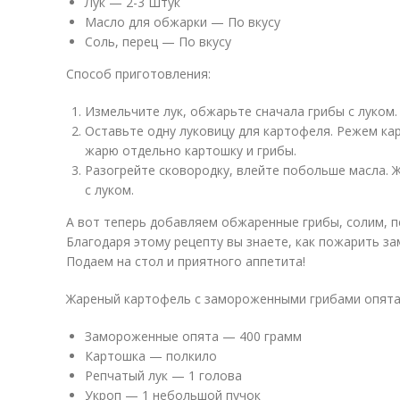
Лук — 2-3 Штук
Масло для обжарки — По вкусу
Соль, перец — По вкусу
Способ приготовления:
Измельчите лук, обжарьте сначала грибы с луком.
Оставьте одну луковицу для картофеля. Режем кар
жарю отдельно картошку и грибы.
Разогрейте сковородку, влейте побольше масла. 
с луком.
А вот теперь добавляем обжаренные грибы, солим, 
Благодаря этому рецепту вы знаете, как пожарить з
Подаем на стол и приятного аппетита!
Жареный картофель с замороженными грибами опятам
Замороженные опята — 400 грамм
Картошка — полкило
Репчатый лук — 1 голова
Укроп — 1 небольшой пучок