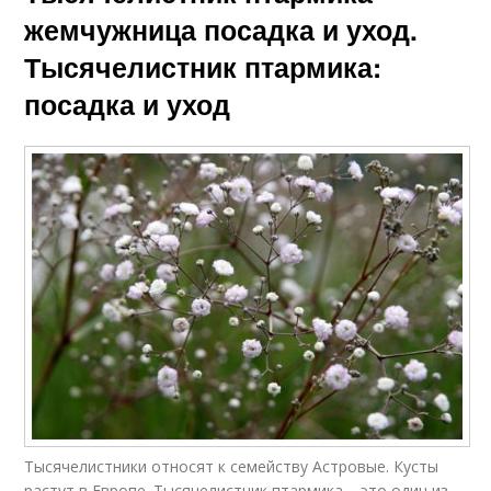
жемчужница посадка и уход.
Тысячелистник птармика:
посадка и уход
Тысячелистники относят к семейству Астровые. Кусты
растут в Европе. Тысячелистник птармика – это один из