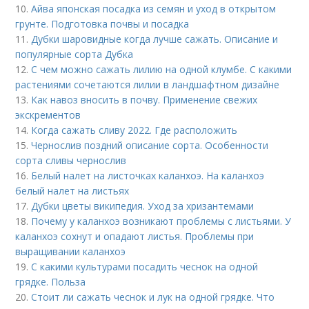
10.
Айва японская посадка из семян и уход в открытом
грунте. Подготовка почвы и посадка
11.
Дубки шаровидные когда лучше сажать. Описание и
популярные сорта Дубка
12.
С чем можно сажать лилию на одной клумбе. С какими
растениями сочетаются лилии в ландшафтном дизайне
13.
Как навоз вносить в почву. Применение свежих
экскрементов
14.
Когда сажать сливу 2022. Где расположить
15.
Чернослив поздний описание сорта. Особенности
сорта сливы чернослив
16.
Белый налет на листочках каланхоэ. На каланхоэ
белый налет на листьях
17.
Дубки цветы википедия. Уход за хризантемами
18.
Почему у каланхоэ возникают проблемы с листьями. У
каланхоэ сохнут и опадают листья. Проблемы при
выращивании каланхоэ
19.
С какими культурами посадить чеснок на одной
грядке. Польза
20.
Стоит ли сажать чеснок и лук на одной грядке. Что