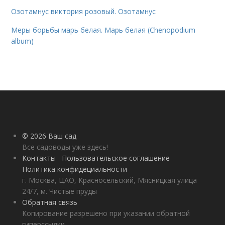
Озотамнус виктория розовый. Озотамнус
Меры борьбы марь белая. Марь белая (Chenopodium
album)
© 2026 Ваш сад
Все садоводы уже здесь!
Контакты
Пользовательское соглашение
Политика конфидециальности
г. Москва, ЦАО, Красносельский, Мясницкая улица
24/7, м. Чистые пруды
Обратная связь
Копирование разрешено при указании обратной
гиперссылки.