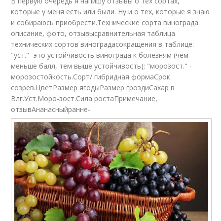
В первую очередь я напишу отзывы о тех сортах,
которые у меня есть или были. Ну и о тех, которые я знаю
и собираюсь приобрести.Технические сорта винограда:
описание, фото, отзывысравнительная таблица
технических сортов виноградасокращения в таблице:
"уст." -это устойчивость винограда к болезням (чем
меньше балл, тем выше устойчивость); "морозост." -
морозостойкость.Сорт/ гибридная формаСрок
созрев.ЦветРазмер ягодыРазмер гроздиСахар в
Влг.Уст.Моро-зост.Сила ростаПримечание,
отзывАнанасныйранне-