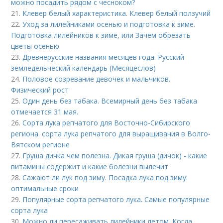
можно посадить рядом с чесноком?
21.
Клевер белый характеристика. Клевер белый ползучий
22.
Уход за лилейниками осенью и подготовка к зиме.
Подготовка лилейников к зиме, или Зачем обрезать
цветы осенью
23.
Древнерусские названия месяцев года. Русский
земледельческий календарь (Месяцеслов)
24.
Половое созревание девочек и мальчиков.
Физический рост
25.
Один день без табака. Всемирный день без табака
отмечается 31 мая.
26.
Сорта лука репчатого для Восточно-Сибирского
региона. сорта лука репчатого для выращивания в Волго-
Вятском регионе
27.
Груша дичка чем полезна. Дикая груша (дичок) - какие
витамины содержит и какие болезни вылечит
28.
Сажают ли лук под зиму. Посадка лука под зиму:
оптимальные сроки
29.
Популярные сорта репчатого лука. Самые популярные
сорта лука
30.
Можно ли пересаживать лилейники летом. Когда