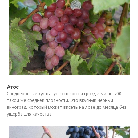
Атос
Среднерослые кусты густо покрыты гроздьями по 700 г
такой же средней плотности. Это вкусный черный
виноград, который может висеть на лозе до месяца без
ущерба для качества.