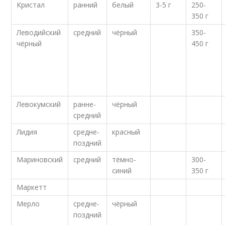
Кристал
ранний
белый
3-5 г
250-
350 г
Леводийский
средний
чёрный
350-
чёрный
450 г
Левокумский
ранне-
чёрный
средний
Лидия
средне-
красный
поздний
Мариновский
средний
тёмно-
300-
синий
350 г
Маркетт
Мерло
средне-
чёрный
поздний