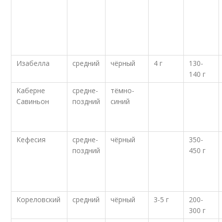
Изабелла
средний
чёрный
4 г
130-
140 г
Каберне
средне-
тёмно-
Савиньон
поздний
синий
Кефесия
средне-
чёрный
350-
поздний
450 г
Кореловский
средний
чёрный
3-5 г
200-
300 г