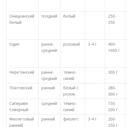
Оницканский
поздний
белый
250-
белый
350
Один
ранне-
розовый
3-4 г
400-
средний
1000 г
Неретинский
ранне-
тёмно-
300 г
средний
синий
Платовский
ранний
белый с
280-
розов.
300 г
Саперави
средний
тёмно-
150-
Северный
синий
200 г
Фиолетовый
ранний
фиолет.
3-4 г
200-
ранний
250 г