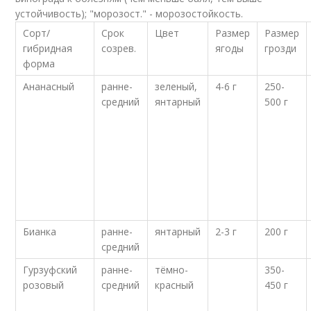
устойчивость); "морозост." - морозостойкость.
Сорт/
Срок
Цвет
Размер
Размер
гибридная
созрев.
ягоды
грозди
форма
Ананасный
ранне-
зеленый,
4-6 г
250-
средний
янтарный
500 г
Бианка
ранне-
янтарный
2-3 г
200 г
средний
Гурзуфский
ранне-
тёмно-
350-
розовый
средний
красный
450 г