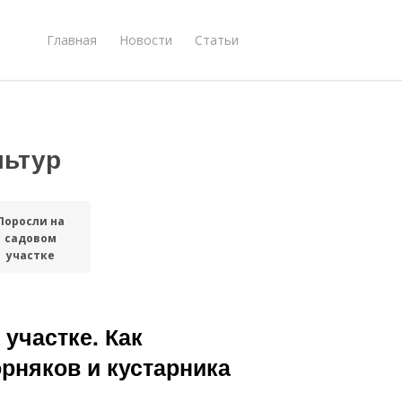
Главная
Новости
Статьи
льтур
Поросли на
садовом
участке
 участке. Как
орняков и кустарника