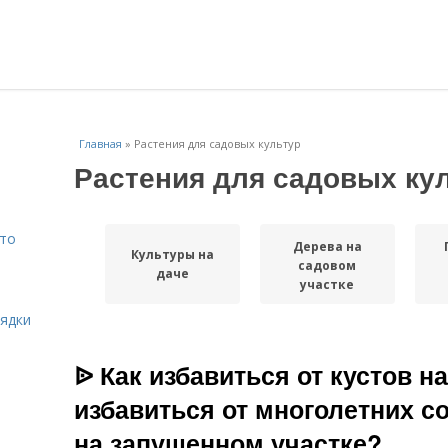
Главная
»
Растения для садовых культур
Растения для садовых ку
Что
Дерева на
Культуры на
садовом
даче
участке
рядки
ᐉ Как избавиться от кустов на
избавиться от многолетних с
на запущенном участке?