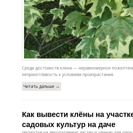
Среди достоинств клена — неравномерное пожелтени
неприхотливость к условиям произрастания.
Читать дальше →
Как вывести клёны на участк
садовых культур на даче
Несмотря на декоративную листву и ценную для опре