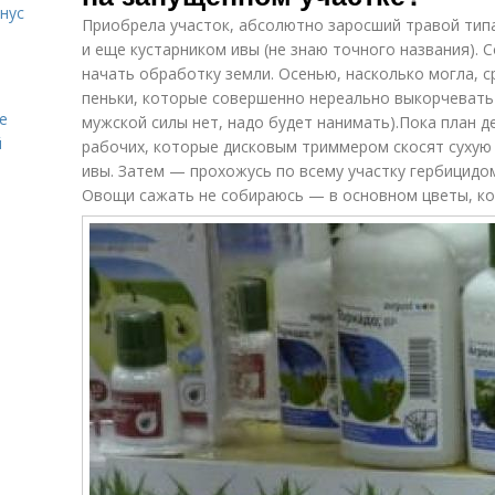
нус
Приобрела участок, абсолютно заросший травой типа
и еще кустарником ивы (не знаю точного названия). 
начать обработку земли. Осенью, насколько могла, с
пеньки, которые совершенно нереально выкорчевать 
е
мужской силы нет, надо будет нанимать).Пока план д
й
рабочих, которые дисковым триммером скосят сухую
ивы. Затем — прохожусь по всему участку гербицидом
Овощи сажать не собираюсь — в основном цветы, кот