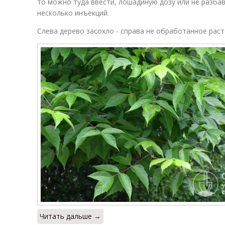
то можно туда ввести, лошадиную дозу или не разба
несколько инъекций.
Слева дерево засохло - справа не обработанное рас
Читать дальше →