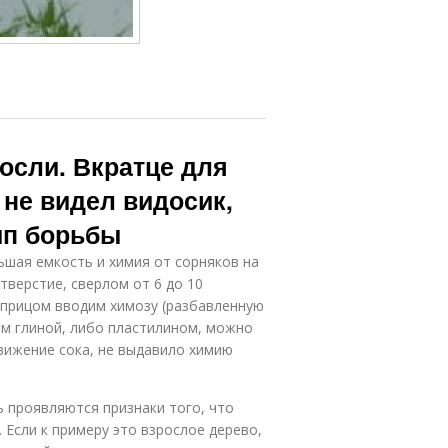
осли. Вкратце для
и не видел видосик,
ип борьбы
ьшая емкость и химия от сорняков на
верстие, сверлом от 6 до 10
шприцом вводим химозу (разбавленную
ем глиной, либо пластилином, можно
движение сока, не выдавило химию
ь проявляются признаки того, что
 Если к примеру это взрослое дерево,