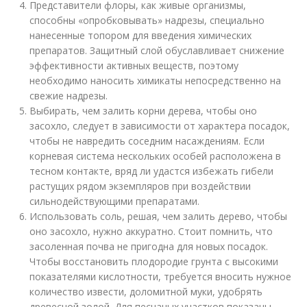
Представители флоры, как живые организмы,
способны «опробковывать» надрезы, специально
нанесенные топором для введения химических
препаратов. Защитный слой обуславливает снижение
эффективности активных веществ, поэтому
необходимо наносить химикаты непосредственно на
свежие надрезы.
Выбирать, чем залить корни дерева, чтобы оно
засохло, следует в зависимости от характера посадок,
чтобы не навредить соседним насаждениям. Если
корневая система нескольких особей расположена в
тесном контакте, вряд ли удастся избежать гибели
растущих рядом экземпляров при воздействии
сильнодействующими препаратами.
Использовать соль, решая, чем залить дерево, чтобы
оно засохло, нужно аккуратно. Стоит помнить, что
засоленная почва не пригодна для новых посадок.
Чтобы восстановить плодородие грунта с высокими
показателями кислотности, требуется вносить нужное
количество извести, доломитной муки, удобрять
древесной золой. Для песчаных участков показаны