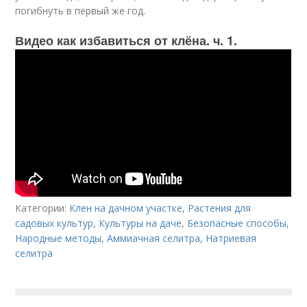
погибнуть в первый же год.
Видео как избавиться от клёна. ч. 1.
Категории:
Клен на дачном участке
,
Растения для
садовых культур
,
Культуры на даче
,
Безопасные способы
,
Народные методы
,
Аммиачная селитра
,
Натриевая
селитра