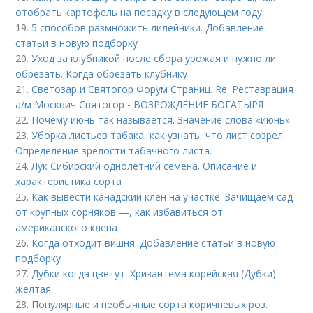
отобрать картофель на посадку в следующем году
19.
5 способов размножить лилейники. Добавление
статьи в новую подборку
20.
Уход за клубникой после сбора урожая и нужно ли
обрезать. Когда обрезать клубнику
21.
Светозар и Святогор Форум Страниц. Re: Реставрация
а/м Москвич Святогор - ВОЗРОЖДЕНИЕ БОГАТЫРЯ
22.
Почему июнь так называется. Значение слова «июнь»
23.
Уборка листьев табака, как узнать, что лист созрел.
Определение зрелости табачного листа.
24.
Лук Сибирский однолетний семена. Описание и
характеристика сорта
25.
Как вывести канадский клён на участке. Зачищаем сад
от крупных сорняков —, как избавиться от
американского клена
26.
Когда отходит вишня. Добавление статьи в новую
подборку
27.
Дубки когда цветут. Хризантема корейская (Дубки)
желтая
28.
Популярные и необычные сорта коричневых роз.