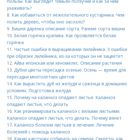
пользы. Как выглядит тимьян ползучий и как за ним
ухаживать?
8.
Как избавиться от нежелательного кустарника. Чем
полить дерево, чтобы оно засохло?
9.
Вишня даренка описание сорта. Ранние сорта вишни
10.
Белая горячка крапива. Как проявляется белая
горячка
11.
Частые ошибки в выращивании лилейника. 3 ошибки
при обрезке лилейника, из-за которых он не зацветет
12.
Айва японская или хеномелес. Описание растения
13.
Дубки цветы пересадка осенью. Осень — время для
пересадки многолетних цветов
14.
Как вырастить дуб из желудя и саженца в домашних
условиях. Подготовка желудя
15.
Почему на каланхоэ опадают листья. Каланхоэ
опадают листья, что делать
16.
Как реанимировать каланхоэ с вялыми листьями.
Каланхоэ опадают листья, что делать. Почему вянет
17.
Каланхоэ болезни листьев и лечение. Лечение
болезней с помощь каланхоэ
18.
Какую картошку отбирать на семена. Секреты, как