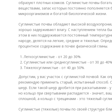
образуют плотных комков. Суглинистые почвы богат
веществами, запас которых постоянно пополняется 
микроорганизмов и богатой биологической жизни.
Суглинистые почвы обладают высокой воздухопрони
хорошо задерживают влагу. С наступлением тепла бы
этом в них поддерживается постоянный температурны
народе, делятся на легкие, средние и тяжелые. Опре
процентное содержание в почве физической глины.
Легкосуглинистые - от 20 до 30%.
Суглинистые или среднесуглинистые - от 30 до 40%
Тяжелосуглинистые - от 40 до 50%.
Допустим, у вас участок с суглинистой почвой. Как о
рекомендую применить старый, испытанный способ. С
шнур. Если такой шнур дробится при раскатывании - у
но кольцо при свертывании распадается - значит, ва
сплошной, а кольцо с трещинами - это тяжелый сугли
Суглинистые (тяжелые) почвы по своей структуре бл