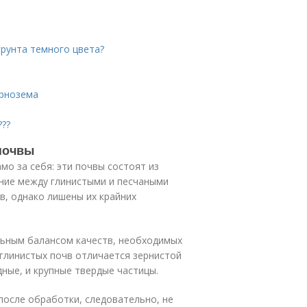
грунта темного цвета?
ернозема
??
 почвы
амо за себя: эти почвы состоят из
ние между глинистыми и песчаными
в, однако лишены их крайних
льным балансом качеств, необходимых
глинистых почв отличается зернистой
ные, и крупные твердые частицы.
после обработки, следовательно, не