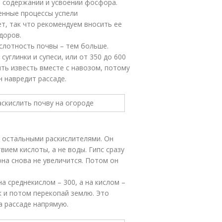
а содержании и усвоении фосфора.
енные процессы успели
т, так что рекомендуем вносить ее
доров.
ислотность почвы – тем больше.
суглинки и супеси, или от 350 до 600
ить известь вместе с навозом, потому
н навредит рассаде.
д остальными раскислителями. Он
ием кислоты, а не воды. Гипс сразу
на снова не увеличится. Потом он
на среднекислом – 300, а на кислом –
 и потом перекопай землю. Это
а рассаде напрямую.