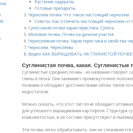
Растения сидераты
ена
Готовые препараты
к
Чернозем почва. Что такое настоящий чернозем
ём
Советы: Как отличить настоящий чернозем от 
Супесчаная почва характеристика. Супесь
Меловая почва. Почва на дачном участке
и
Черноземная почва. Характеристика и свойства ч
Чернозем. Чернозёмы
Видео КАК ВЫРАЩИВАТЬ НА ГЛИНИСТОЙ ПОЧВЕ?
Суглинистая почва, какая. Суглинистые
Суглинистые (средние) почвы - их название говорит с
глины и песка. Они занимают промежуточное положе
почвами и обладают достоинствами обоих типов поч
недостатков.
Можно сказать, что этот тип почв обладает оптима
для успешного выращивания картофеля. Структура су
комковатостью, в ее составе присутствуют и пылевид
Эти почвы легко обрабатывать: они не слеживаются 