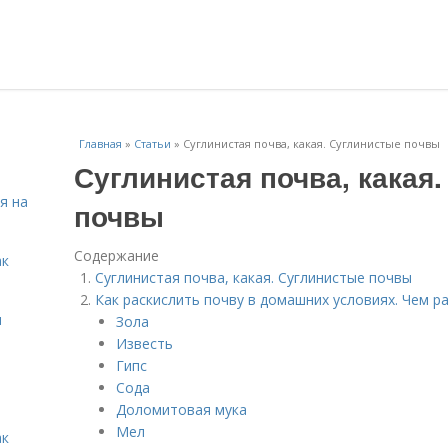
Главная
»
Статьи
»
Суглинистая почва, какая. Суглинистые почвы
Суглинистая почва, какая
я на
почвы
Содержание
ак
Суглинистая почва, какая. Суглинистые почвы
Как раскислить почву в домашних условиях. Чем р
я
Зола
Известь
Гипс
Сода
Доломитовая мука
Мел
ак