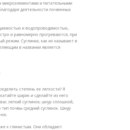
ы микроэлементами и питательными
благодаря деятельности почвенных
цаемостью и водопроводимостью,
стро и равномерно прогреваются, при
й режим. Суглинки, как их называют в
деляющим в названии является
.
пределить степень ее легкости? Я
катайте шарик и сделайте из него
 вас легкий суглинок; шнур сплошной,
ш тип почвы средний суглинок. Шнур
нок.
иже к глинистым. Они обладают