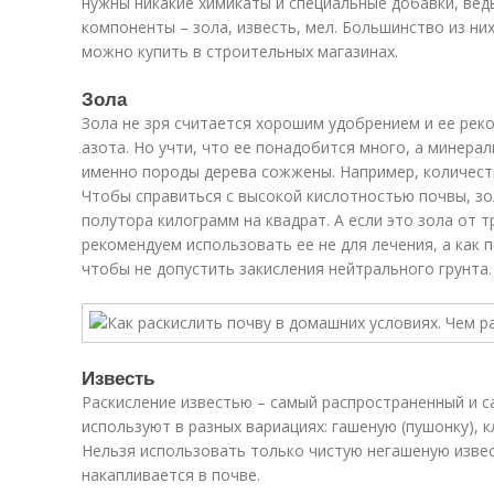
нужны никакие химикаты и специальные добавки, ве
компоненты – зола, известь, мел. Большинство из них
можно купить в строительных магазинах.
Зола
Зола не зря считается хорошим удобрением и ее рек
азота. Но учти, что ее понадобится много, а минерал
именно породы дерева сожжены. Например, количеств
Чтобы справиться с высокой кислотностью почвы, зо
полутора килограмм на квадрат. А если это зола от т
рекомендуем использовать ее не для лечения, а как 
чтобы не допустить закисления нейтрального грунта.
Известь
Раскисление известью – самый распространенный и 
используют в разных вариациях: гашеную (пушонку), 
Нельзя использовать только чистую негашеную извес
накапливается в почве.