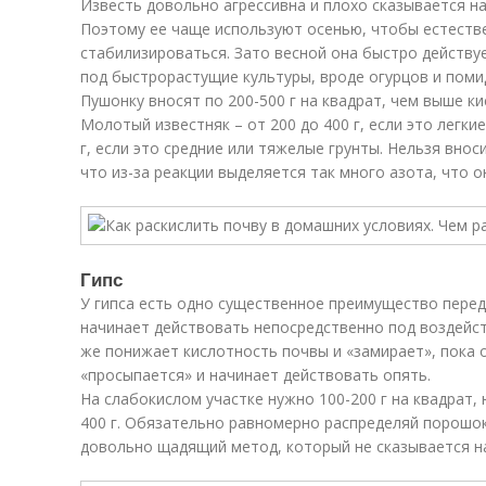
Известь довольно агрессивна и плохо сказывается н
Поэтому ее чаще используют осенью, чтобы естеств
стабилизироваться. Зато весной она быстро действуе
под быстрорастущие культуры, вроде огурцов и поми
Пушонку вносят по 200-500 г на квадрат, чем выше к
Молотый известняк – от 200 до 400 г, если это легкие 
г, если это средние или тяжелые грунты. Нельзя внос
что из-за реакции выделяется так много азота, что о
Гипс
У гипса есть одно существенное преимущество пере
начинает действовать непосредственно под воздейств
же понижает кислотность почвы и «замирает», пока о
«просыпается» и начинает действовать опять.
На слабокислом участке нужно 100-200 г на квадрат, 
400 г. Обязательно равномерно распределяй порошок
довольно щадящий метод, который не сказывается н