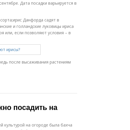
сентябре. Дата посадки варьируется в
 сорта;ирис Данфорда садят в
нские и голландские луковицы ириса
я или, если позволяют условия – в
 ведь после высаживания растениям
жно посадить на
й культурой на огороде была бахча