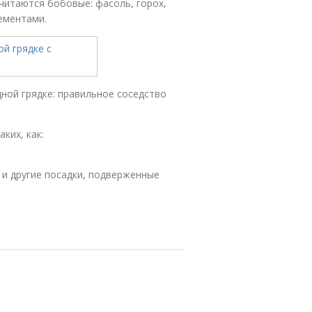
читаются бобовые: фасоль, горох,
ементами.
дной грядке: правильное соседство
ких, как:
 и другие посадки, подверженные