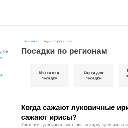
Главная
»
Посадки по регионам
Посадки по регионам
угое
яя
Места под
Сорта для
ю.
посадку
посадки
Когда сажают луковичные ири
сажают ирисы?
Как и все луковичные растения, посадку луковичных и