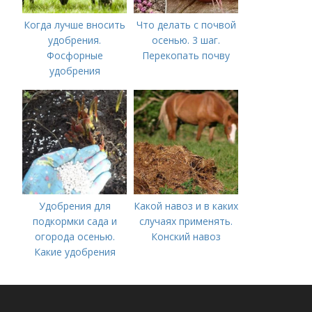
Когда лучше вносить
Что делать с почвой
удобрения.
осенью. 3 шаг.
Фосфорные
Перекопать почву
удобрения
Удобрения для
Какой навоз и в каких
подкормки сада и
случаях применять.
огорода осенью.
Конский навоз
Какие удобрения
вносить осенью и как
правильно это
делать?