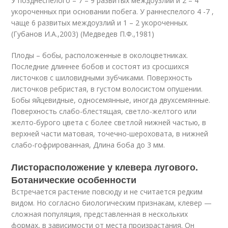
У позднеспелого – 7 – 9 развитых междоузлий и 2 – 4
укороченных при основании побега. У раннеспелого 4 -7 ,
чаще 6 развитых междоузлий и 1 – 2 укороченных.
(Губанов И.А.,2003) (Медведев П.Ф.,1981)
Плоды – бобы, расположенные в околоцветниках.
Последние длиннее бобов и состоят из сросшихся
листочков с шиловидными зубчиками. Поверхность
листочков ребристая, в густом волосистом опушении.
Бобы яйцевидные, односемянные, иногда двухсемянные.
Поверхность слабо-блестящая, светло-желтого или
желто-бурого цвета с более светлой нижней частью, в
верхней части матовая, точечно-шероховата, в нижней
слабо-гофрированная, Длина боба до 3 мм.
Листорасположение у клевера лугового.
Ботанические особенности
Встречается растение повсюду и не считается редким
видом. Но согласно биологическим признакам, клевер —
сложная популяция, представленная в нескольких
формах, в зависимости от места произрастания. Он