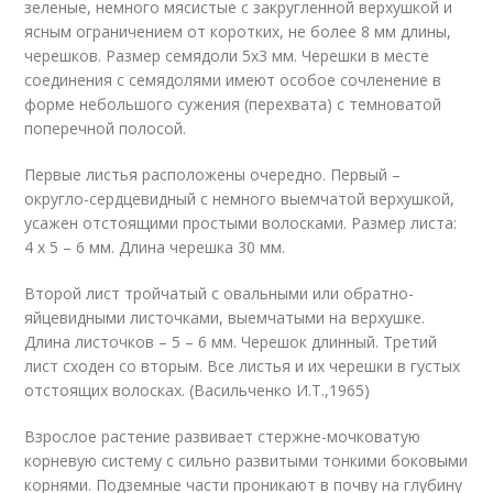
зеленые, немного мясистые с закругленной верхушкой и
ясным ограничением от коротких, не более 8 мм длины,
черешков. Размер семядоли 5х3 мм. Черешки в месте
соединения с семядолями имеют особое сочленение в
форме небольшого сужения (перехвата) с темноватой
поперечной полосой.
Первые листья расположены очередно. Первый –
округло-сердцевидный с немного выемчатой верхушкой,
усажен отстоящими простыми волосками. Размер листа:
4 х 5 – 6 мм. Длина черешка 30 мм.
Второй лист тройчатый с овальными или обратно-
яйцевидными листочками, выемчатыми на верхушке.
Длина листочков – 5 – 6 мм. Черешок длинный. Третий
лист сходен со вторым. Все листья и их черешки в густых
отстоящих волосках. (Васильченко И.Т.,1965)
Взрослое растение развивает стержне-мочковатую
корневую систему с сильно развитыми тонкими боковыми
корнями. Подземные части проникают в почву на глубину