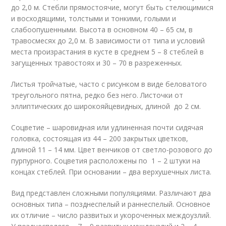
до 2,0 м. Стебли прямостоячие, могут быть стелющимися
и восходящими, толстыми и тонкими, голыми и
слабоопушенными. Высота в основном 40 – 65 см, в
травосмесях до 2,0 м. В зависимости от типа и условий
места произрастания в кусте в среднем 5 – 8 стеблей в
загущенных травостоях и 30 – 70 в разреженных.
Листья тройчатые, часто с рисунком в виде беловатого
треугольного пятна, редко без него. Листочки от
эллиптических до широкояйцевидных, длиной до 2 см.
Соцветие – шаровидная или удлиненная почти сидячая
головка, состоящая из 44 – 200 закрытых цветков,
длиной 11 – 14 мм. Цвет венчиков от светло-розового до
пурпурного. Соцветия расположены по 1 – 2 штуки на
концах стеблей. При основании – два верхушечных листа.
Вид представлен сложными популяциями. Различают два
основных типа – позднеспелый и раннеспелый. Основное
их отличие – число развитых и укороченных междоузлий.