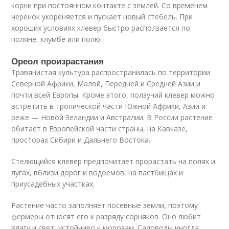
корни при постоянном контакте с землей. Со временем
черенок укореняется и пускает новый стебель. При
хороших условиях клевер быстро расползается по
поляне, клумбе или полю.
Ореол произрастания
Травянистая культура распространилась по территории
Северной Африки, Малой, Передней и Средней Азии и
почти всей Европы. Кроме этого, ползучий клевер можно
встретить в тропической части Южной Африки, Азии и
реже — Новой Зеландии и Австралии. В России растение
обитает в Европейской части страны, на Кавказе,
просторах Сибири и Дальнего Востока.
Стелющийся клевер предпочитает прорастать на полях и
лугах, вблизи дорог и водоемов, на пастбищах и
приусадебных участках.
Растение часто заполняет посевные земли, поэтому
фермеры относят его к разряду сорняков. Оно любит
влагу и свет, устойчиво к морозам. Садоводы иногда