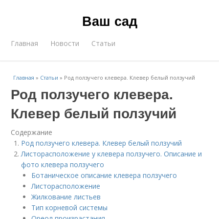
Ваш сад
Главная
Новости
Статьи
Главная
»
Статьи
»
Род ползучего клевера. Клевер белый ползучий
Род ползучего клевера.
Клевер белый ползучий
Содержание
Род ползучего клевера. Клевер белый ползучий
Листорасположение у клевера ползучего. Описание и
фото клевера ползучего
Ботаническое описание клевера ползучего
Листорасположение
Жилкование листьев
Тип корневой системы
Ореол произрастания