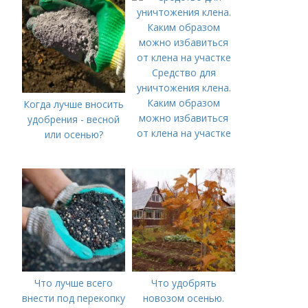
Средство для
уничтожения клена.
Каким образом
Когда лучше вносить
можно избавиться
удобрения - весной
от клена на участке
или осенью?
Что лучше всего
Что удобрять
внести под перекопку
новозом осенью.