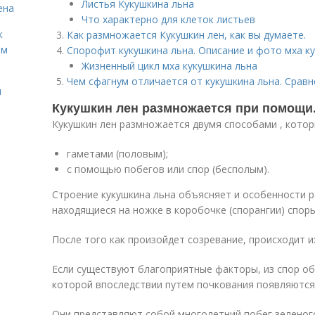
Листья Кукушкина льна
ена
Что характерно для клеток листьев
к
Как размножается Кукушкин лен, как вы думаете.
ём
Спорофит кукушкина льна. Описание и фото мха к
Жизненный цикл мха кукушкина льна
Чем сфагнум отличается от кукушкина льна. Сравн
и
Кукушкин лен размножается при помощи
Кукушкин лен размножается двумя способами , котор
гаметами (половым);
с помощью побегов или спор (бесполым).
Строение кукушкина льна объясняет и особенности 
находящиеся на ножке в коробочке (спорангии) споры
После того как произойдет созревание, происходит и
Если существуют благоприятные факторы, из спор об
которой впоследствии путем почкования появляются
Они представляют собой многолетний побег зеленог