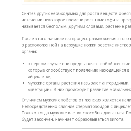
Синтез других необходимых для роста веществ обесп
истечении некоторое времени рост гаметофита прек
называется бесполым. Другими словами, растение р
После этого начинается процесс размножения этого 
в расположенной на верхушке ножки розетке листко
органы:
в первом случае они представляют собой женские
которые способствуют появлению находящейся в
яйцеклетки;
мужские органы растения называют антеридиями, 
«цветущий». В них происходит развитие мобильных
Отличием мужских побегов от женских является нали
Непосредственно слияние сперматозоидов с яйцекле
Только тогда мужские клетки способны двигаться. П
будет закончен, начинает образовываться зигота.