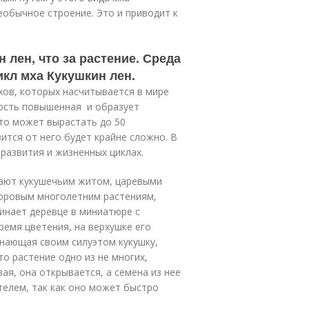
еобычное строение. Это и приводит к
 лен, что за растение. Среда
кл мха Кукушкин лен.
хов, которых насчитывается в мире
жность повышенная и образует
то может вырастать до 50
вится от него будет крайне сложно. В
 развития и жизненных циклах.
вают кукушечьим житом, царевыми
поровым многолетним растениям,
инает деревце в миниатюре с
емя цветения, на верхушке его
инающая своим силуэтом кукушку,
то растение одно из не многих,
ая, она открывается, а семена из нее
телем, так как оно может быстро