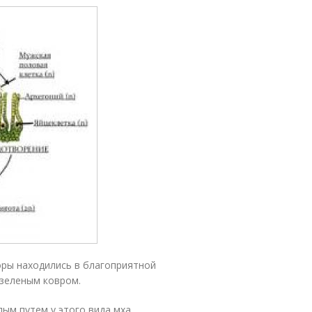
оры находились в благоприятной
 зеленым ковром.
ым путем у этого вида мха