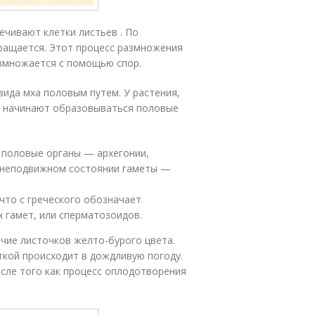
ечивают клетки листьев . По
ращается. Этот процесс размножения
азмножается с помощью спор.
вида мха половым путем. У растения,
в начинают образовываться половые
 половые органы — архегонии,
 неподвижном состоянии гаметы —
что с греческого обозначает
 гамет, или сперматозоидов.
чие листочков желто-бурого цвета.
ткой происходит в дождливую погоду.
осле того как процесс оплодотворения