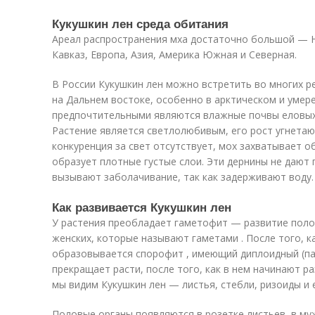
Кукушкин лен среда обитания
Ареал распространения мха достаточно большой — Н
Кавказ, Европа, Азия, Америка Южная и Северная.
В России Кукушкин лен можно встретить во многих ре
на Дальнем востоке, особенно в арктическом и умере
предпочтительными являются влажные почвы еловых л
Растение является светлолюбивым, его рост угнетают
конкуренция за свет отсутствует, мох захватывает 
образует плотные густые слои. Эти дернины не дают
вызывают заболачивание, так как задерживают воду.
Как развивается Кукушкин лен
У растения преобладает гаметофит — развитие полов
женских, которые называют гаметами . После того, к
образовывается спорофит , имеющий диплоидный (п
прекращает расти, после того, как в нем начинают р
мы видим Кукушкин лен — листья, стебли, ризоиды и 
Половые органы появляются в розетке листьев, в му