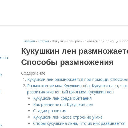
Главная
»
Статьи
»
Кукушкин лен размножается при помощи. Спо
Кукушкин лен размножает
я на
Способы размножения
Содержание
ак
Кукушкин лен размножается при помощи. Способ
Размножение мха Кукушкин лён. Кукушкин лен, что 
я
развития жизненный цикл мха Кукушкин лен.
Кукушкин лен среда обитания
Как развивается Кукушкин лен
Стадии развития
Кукушкин лен какое строение у мха
Споры кукушкина льна, что из них развивается
ак