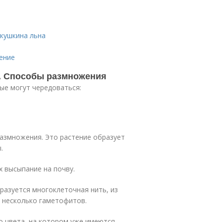
укушкина льна
ение
. Способы размножения
ые могут чередоваться:
размножения. Это растение образует
.
х высыпание на почву.
разуется многоклеточная нить, из
 несколько гаметофитов.
о цвета, на котором уже имеются