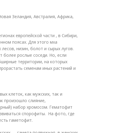
овая Зеландия, Австралия, Африка,
гионах европейской части , в Сибири,
нном поясах. Для этого мха
есов, низин, болот и сырых лугов.
 более рослые соседи. Но, если
обширные территории, на которых
 прорастать семенам иных растений и
ых клеток, как мужских, так и
ак произошло слияние,
арный) набор хромосом. Гематофит
азвиваться спорофиты. На фото, где
есть гаметофит.
жских — гамета подвижная, в женских