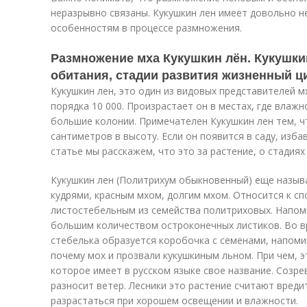
неразрывно связаны. Кукушкин лен имеет довольно н
особенностям в процессе размножения.
Размножение мха Кукушкин лён. Кукушкин
обитания, стадии развития жизненный ци
Кукушкин лен, это один из видовых представителей м
порядка 10 000. Произрастает он в местах, где вла
большие колонии. Примечателен Кукушкин лен тем, ч
сантиметров в высоту. Если он появится в саду, изба
статье мы расскажем, что это за растение, о стадиях
Кукушкин лен (Политрихум обыкновенный) еще назы
кудрями, красным мхом, долгим мхом. Относится к с
листостебельным из семейства политриховых. Напом
большим количеством остроконечных листиков. Во вр
стебелька образуется коробочка с семенами, напом
почему мох и прозвали кукушкиным льном. При чем, э
которое имеет в русском языке свое название. Созрев
разносит ветер. Лесники это растение считают вреди
разрастаться при хорошем освещении и влажности.