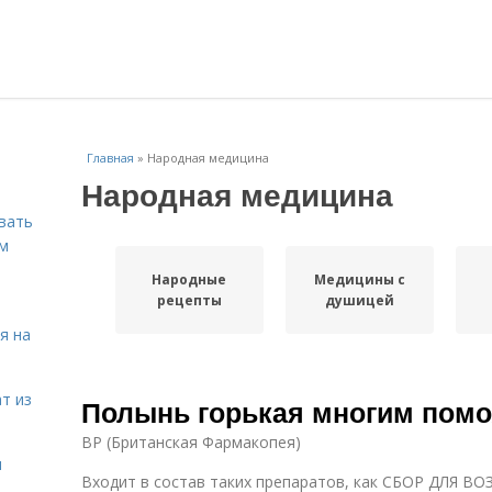
Главная
»
Народная медицина
Народная медицина
вать
ем
Народные
Медицины с
рецепты
душицей
я на
т из
Полынь горькая многим помо
BP (Британская Фармакопея)
я
Входит в состав таких препаратов, как СБОР ДЛЯ 