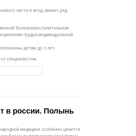
нового листа и ягод, имеют ряд
венной болезни;воспалительном
;кормлении грудью;индивидуальной
опоказаны детям до 3 лет.
со специалистом.
т в россии. Полынь
народной медицине особенно ценится
дает богатым химическим составом и