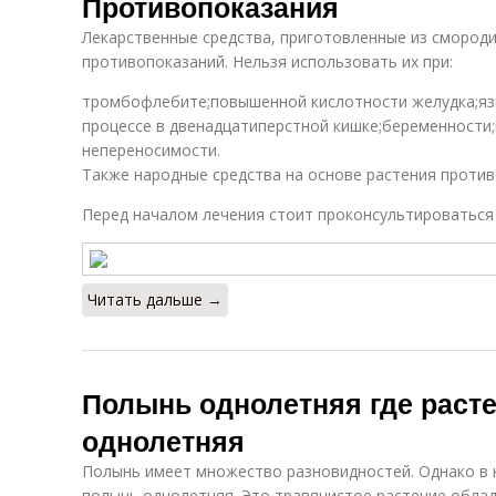
Противопоказания
Лекарственные средства, приготовленные из смороди
противопоказаний. Нельзя использовать их при:
тромбофлебите;повышенной кислотности желудка;яз
процессе в двенадцатиперстной кишке;беременности
непереносимости.
Также народные средства на основе растения против
Перед началом лечения стоит проконсультироваться 
Читать дальше →
Полынь однолетняя где расте
однолетняя
Полынь имеет множество разновидностей. Однако в 
полынь однолетняя. Это травянистое растение обла