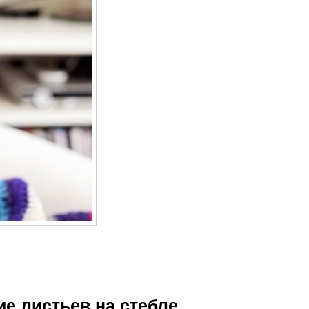
е листьев на стебле.