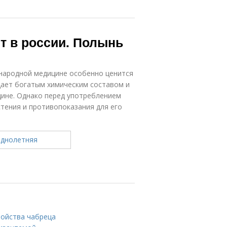
т в россии. Полынь
народной медицине особенно ценится
дает богатым химическим составом и
цине. Однако перед употреблением
стения и противопоказания для его
войства чабреца