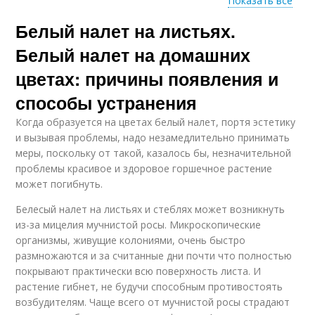
Показать все
Белый налет на листьях.
Серебристый налет
Серый налет
Белый налет на домашних
цветах: причины появления и
способы устранения
Клещ на комнатных
растениях
Когда образуется на цветах белый налет, портя эстетику
и вызывая проблемы, надо незамедлительно принимать
меры, поскольку от такой, казалось бы, незначительной
проблемы красивое и здоровое горшечное растение
может погибнуть.
Белесый налет на листьях и стеблях может возникнуть
из-за мицелия мучнистой росы. Микроскопические
организмы, живущие колониями, очень быстро
размножаются и за считанные дни почти что полностью
покрывают практически всю поверхность листа. И
растение гибнет, не будучи способным противостоять
возбудителям. Чаще всего от мучнистой росы страдают