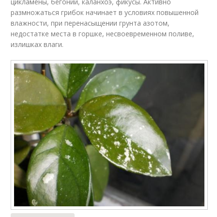
цикламены, бегонии, каланхоэ, фикусы. Активно
размножаться грибок начинает в условиях повышенной
влажности, при перенасыщении грунта азотом,
недостатке места в горшке, несвоевременном поливе,
излишках влаги.