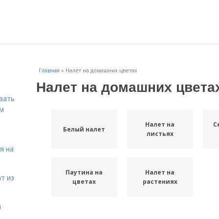
Главная
»
Налет на домашних цветах
Налет на домашних цвета
вать
ем
Налет на
С
Белый налет
листьях
я на
Паутина на
Налет на
т из
цветах
растениях
я