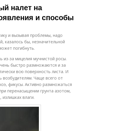
ый налет на
оявления и способы
тику и вызывая проблемы, надо
й, казалось бы, незначительной
может погибнуть.
ь из-за мицелия мучнистой росы.
чень быстро размножаются и за
ически всю поверхность листа. И
ь возбудителям. Чаще всего от
хоэ, фикусы. Активно размножаться
при перенасыщении грунта азотом,
 излишках влаги.