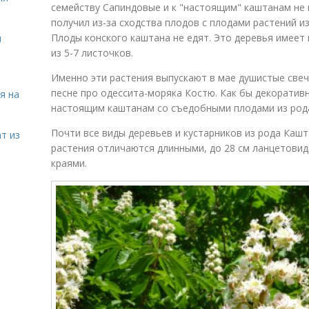
семейству Сапиндовые и к "настоящим" каштанам не 
получил из-за сходства плодов с плодами растений и
Плоды конского каштана не едят. Это деревья имеет
я
из 5-7 листочков.
Именно эти растения выпускают в мае душистые свеч
песне про одессита-моряка Костю. Как бы декоративн
я на
настоящим каштанам со съедобными плодами из рода
Почти все виды деревьев и кустарников из рода Каш
т из
растения отличаются длинными, до 28 см ланцетови
краями.