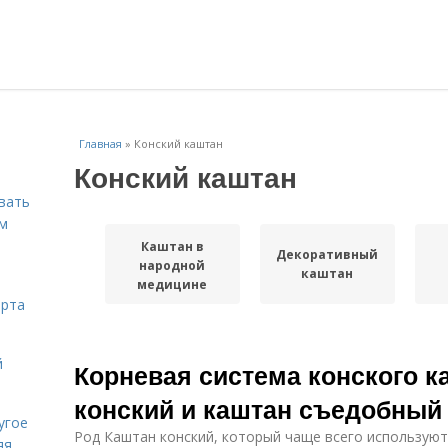
Главная
»
Конский каштан
Конский каштан
вать
ем
Каштан в
Декоративный
народной
каштан
медицине
орта
й
Корневая система конского к
конский и каштан съедобный
угое
Род Каштан конский, который чаще всего используют
яя