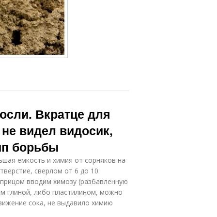
осли. Вкратце для
и не видел видосик,
ип борьбы
ьшая емкость и химия от сорняков на
верстие, сверлом от 6 до 10
шприцом вводим химозу (разбавленную
ем глиной, либо пластилином, можно
движение сока, не выдавило химию