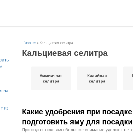
Главная
»
Кальциевая селитра
Кальциевая селитра
вать
ем
Аммиачная
Калийная
селитра
селитра
я на
т из
Какие удобрения при посадке
подготовить яму для посадки
я
При подготовке ямы большое внимание уделяют не то