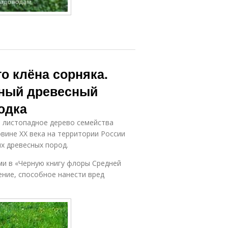
о клёна сорняка.
вный древесный
одка
– листопадное дерево семейства
вине XX века на территории России
х древесных пород.
ми в «Черную книгу флоры Средней
ение, способное нанести вред