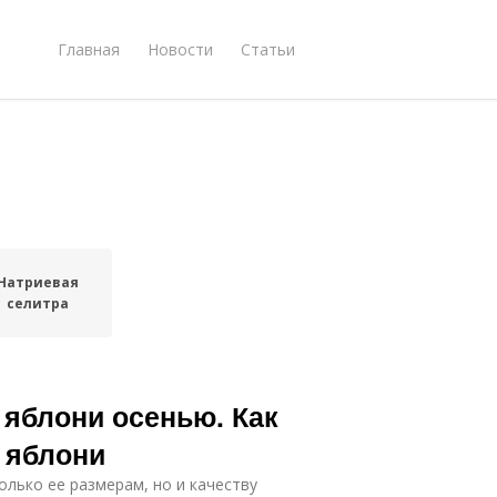
Главная
Новости
Статьи
Натриевая
селитра
 яблони осенью. Как
 яблони
лько ее размерам, но и качеству