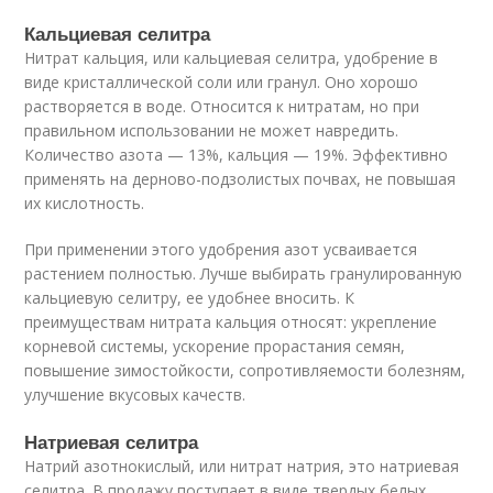
Кальциевая селитра
Нитрат кальция, или кальциевая селитра, удобрение в
виде кристаллической соли или гранул. Оно хорошо
растворяется в воде. Относится к нитратам, но при
правильном использовании не может навредить.
Количество азота — 13%, кальция — 19%. Эффективно
применять на дерново-подзолистых почвах, не повышая
их кислотность.
При применении этого удобрения азот усваивается
растением полностью. Лучше выбирать гранулированную
кальциевую селитру, ее удобнее вносить. К
преимуществам нитрата кальция относят: укрепление
корневой системы, ускорение прорастания семян,
повышение зимостойкости, сопротивляемости болезням,
улучшение вкусовых качеств.
Натриевая селитра
Натрий азотнокислый, или нитрат натрия, это натриевая
селитра. В продажу поступает в виде твердых белых