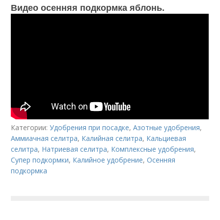
Видео осенняя подкормка яблонь.
Категории:
Удобрения при посадке
,
Азотные удобрения
,
Аммиачная селитра
,
Калийная селитра
,
Кальциевая
селитра
,
Натриевая селитра
,
Комплексные удобрения
,
Супер подкормки
,
Калийное удобрение
,
Осенняя
подкормка