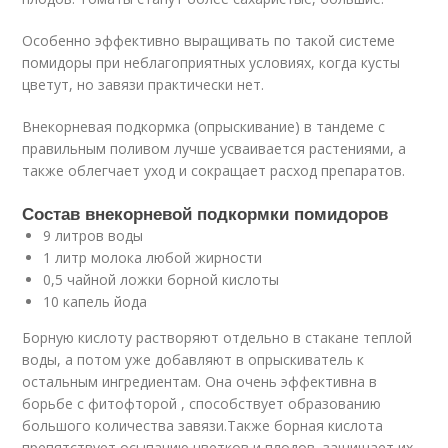
Особенно эффективно выращивать по такой системе
помидоры при неблагоприятных условиях, когда кусты
цветут, но завязи практически нет.
Внекорневая подкормка (опрыскивание) в тандеме с
правильным поливом лучше усваивается растениями, а
также облегчает уход и сокращает расход препаратов.
Состав внекорневой подкормки помидоров
9 литров воды
1 литр молока любой жирности
0,5 чайной ложки борной кислоты
10 капель йода
Борную кислоту растворяют отдельно в стакане теплой
воды, а потом уже добавляют в опрыскиватель к
остальным ингредиентам. Она очень эффективна в
борьбе с фитофторой , способствует образованию
большого количества завязи.Также борная кислота
препятствует осыпанию цветков и плодов, защищает их