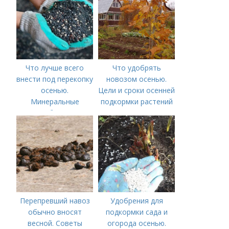
Что лучше всего
Что удобрять
внести под перекопку
новозом осенью.
осенью.
Цели и сроки осенней
Минеральные
подкормки растений
удобрения
Перепревший навоз
Удобрения для
обычно вносят
подкормки сада и
весной. Советы
огорода осенью.