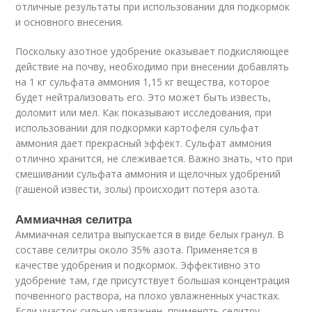
отличные результаты при использовании для подкормок
и основного внесения.
Поскольку азотное удобрение оказывает подкисляющее
действие на почву, необходимо при внесении добавлять
на 1 кг сульфата аммония 1,15 кг вещества, которое
будет нейтрализовать его. Это может быть известь,
доломит или мел. Как показывают исследования, при
использовании для подкормки картофеля сульфат
аммония дает прекрасный эффект. Сульфат аммония
отлично хранится, не слеживается. Важно знать, что при
смешивании сульфата аммония и щелочных удобрений
(гашеной извести, золы) происходит потеря азота.
Аммиачная селитра
Аммиачная селитра выпускается в виде белых гранул. В
составе селитры около 35% азота. Применяется в
качестве удобрения и подкормок. Эффективно это
удобрение там, где присутствует большая концентрация
почвенного раствора, на плохо увлажненных участках.
Если участок сильно увлажнен, применять селитру