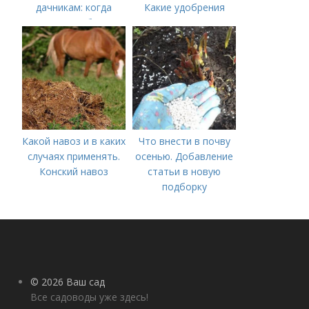
дачникам: когда
Какие удобрения
вносить удобрение
вносить осенью и как
— весной или осенью
правильно это
(СОВЕТЫ ОПЫТНЫХ)
делать?
Какой навоз и в каких
Что внести в почву
случаях применять.
осенью. Добавление
Конский навоз
статьи в новую
подборку
© 2026 Ваш сад
Все садоводы уже здесь!