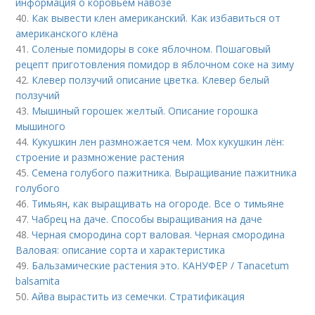
информация о коровьем навозе
40.
Как вывести клен американский. Как избавиться от
американского клёна
41.
Соленые помидоры в соке яблочном. Пошаговый
рецепт приготовления помидор в яблочном соке на зиму
42.
Клевер ползучий описание цветка. Клевер белый
ползучий
43.
Мышиный горошек желтый. Описание горошка
мышиного
44.
Кукушкин лен размножается чем. Мох кукушкин лён:
строение и размножение растения
45.
Семена голубого пажитника. Выращивание пажитника
голубого
46.
Тимьян, как выращивать на огороде. Все о тимьяне
47.
Чабрец на даче. Способы выращивания на даче
48.
Черная смородина сорт валовая. Черная смородина
Валовая: описание сорта и характеристика
49.
Бальзамические растения это. КАНУФЕР / Tanacetum
balsamita
50.
Айва вырастить из семечки. Стратификация