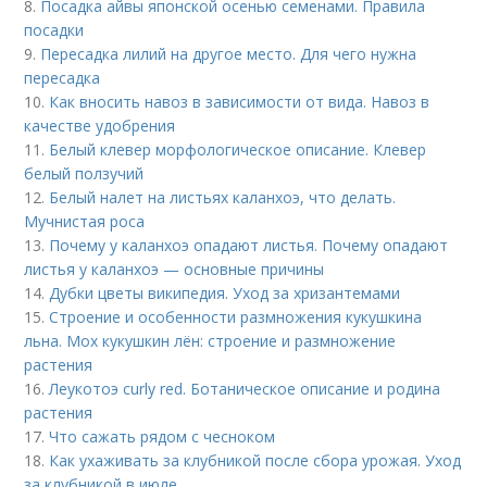
8.
Посадка айвы японской осенью семенами. Правила
посадки
9.
Пересадка лилий на другое место. Для чего нужна
пересадка
10.
Как вносить навоз в зависимости от вида. Навоз в
качестве удобрения
11.
Белый клевер морфологическое описание. Клевер
белый ползучий
12.
Белый налет на листьях каланхоэ, что делать.
Мучнистая роса
13.
Почему у каланхоэ опадают листья. Почему опадают
листья у каланхоэ — основные причины
14.
Дубки цветы википедия. Уход за хризантемами
15.
Строение и особенности размножения кукушкина
льна. Мох кукушкин лён: строение и размножение
растения
16.
Леукотоэ curly red. Ботаническое описание и родина
растения
17.
Что сажать рядом с чесноком
18.
Как ухаживать за клубникой после сбора урожая. Уход
за клубникой в июле