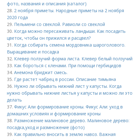
фото, названия и описания (каталог)
28.
2 ноября приметы. Народные приметы на 2 ноября
2020 года
29.
Пельмени со свеклой. Равиоли со свеклой
30.
Когда можно пересаживать ландыши. Как посадить
цветок, чтобы он прижился и расцвел?
31.
Когда собирать семена мордовника шароголового.
Выращивание и посадка
32.
Клевер ползучий форма листа. Клевер белый ползучий
33.
Как бороться с кленами. При помощи гербицидов
34.
Анемона бриджит смесь.
35.
Где растет чабрец в россии. Описание тимьяна
36.
Нужно ли обрывать нижний лист у капусты. Когда
нужно обрывать нижние листья у капусты и можно ли это
делать
37.
Фикус Али формирование кроны. Фикус Али: уход в
домашних условиях и формирование кроны
38.
Размножение малиновое дерево. Малиновое дерево:
посадка,уход и размножение (фото)
39.
Как правильно вносить в землю навоз. Важная