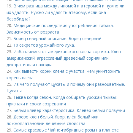
19.
В чем разница между липомой и атеромой и нужно ли
их удалять. Нужно ли удалять атерому, если она
безобидна?
20.
Медицинские последствия употребления табака.
Зависимость от возраста
21.
Борец северный описание. Борец северный
22.
10 секретов урожайного лука.
23.
Избавляемся от американского клёна сорняка. Клен
американский: агрессивный древесный сорняк или
декоративная находка
24.
Как вывести корни клена с участка. Чем уничтожить
корень клена
25.
Из чего получают цукаты и почему они разноцветные.
Цукаты
26.
Тыква когда сезон. Когда собирать урожай тыквы:
признаки и сроки созревания
27.
Белый клевер характеристика. Клевер белый ползучий
28.
Дерево клен белый. Явор, клён белый или
ложноплатановый лечебные свойства
29.
Самые красивые Чайно-гибридные розы на планете.