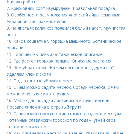
Начало работ
7.
Крыжовник сорт изумрудный. Правильная посадка
8.
Особенности размножения японской айвы семенами.
Айва японская: размножение
9.
На листьях каланхоэ появился белый налет. Мучнистая
роса
10.
Какое соцветие у горошка мышиного. Ботаническое
описание
11.
Горошек мышиный ботаническое описание
12.
Где растет горькая полынь. Описание растения
13.
Чем убрать клен. На чем весь ремонт держится?
Удаляем клей и скотч
14.
Подготовка клубники к зиме
15.
С чем можно садить чеснок. Соседи чеснока, с чем
можно и нельзя сажать рядом
16.
Место для посадки лилейников в грунт весной.
Посадка лилейника в отрытый грунт
17.
Славянский гороскоп животных по годам и месяцам.
Тотемный славянский гороскоп по годам: узнай свое
тотемное животное!
18.
Как определить настоящий табак. Упаковка Al Fakher