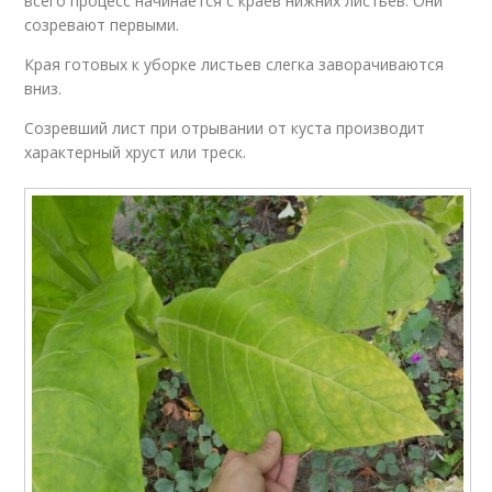
всего процесс начинается с краев нижних листьев. Они
созревают первыми.
Края готовых к уборке листьев слегка заворачиваются
вниз.
Созревший лист при отрывании от куста производит
характерный хруст или треск.