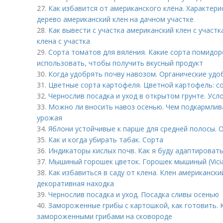
27.
Как избавится от американского клёна. Характери
дерево американский клен на дачном участке
28.
Как вывести с участка американский клен с участ
клена с участка
29.
Сорта томатов для вяления. Какие сорта помидор
использовать, чтобы получить вкусный продукт
30.
Когда удобрять почву навозом. Органические удо
31.
Цветные сорта картофеля. Цветной картофель: с
32.
Чернослив посадка и уход в открытом грунте. Ус
33.
Можно ли вносить навоз осенью. Чем подкармлива
урожая
34.
Яблони устойчивые к парше для средней полосы. 
35.
Как и когда убирать табак. Сорта
36.
Индикаторы кислых почв. Как я буду адаптироват
37.
Мышиный горошек цветок. Горошек мышиный (Vicia
38.
Как избавиться в саду от клена. Клен американски
декоративная находка
39.
Чернослив посадка и уход. Посадка сливы осенью
40.
Замороженные грибы с картошкой, как готовить. 
замороженными грибами на сковороде