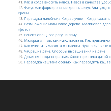
41.
Как и когда вносить навоз. Навоз в качестве удоб
42.
Фикус Али формирование кроны. Фикус Али: уход 
кроны
43.
Пересадка лилейника Когда лучше. Когда сажать 
44.
Размножение малиновое дерево. Малиновое дерев
(фото)
45.
Рецепт овощного рагу на зиму.
46.
Махорка от тли, как использовать. Как правильно
47.
Как очистить маслята от пленки. Нужно ли чистит
48.
Чабрец на даче. Способы выращивания на даче
49.
Дикая смородина красная. Характеристика дикой 
50.
Пересадка каштана осенью. Как пересадить кашта