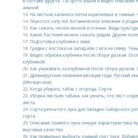
в составе фрукта. 130 фото алычи и видео описание 
алычой
13.
На листьях каланхоэ пятна коричневые и темные
14.
Леукотоэ curly red. Ботаническое описание и роди
15.
Как сажать чеснок весной и осенью. Виды культур
16.
Какие Растения можно сажать рядом. Другие пол
17.
Подготовка клубники к зиме
18.
Грядки с востока на запад или с юга на север. Тен
19.
Видео обрезки клубники после сбора урожая. Осо
клубникой
20.
Как ухаживать за клубникой после сбора урожая. 
21.
Древнерусские названия месяцев года. Русский з
(Месяцеслов)
22.
Когда убирать табак с огорода. Сорта
23.
Уборка листьев табака, как узнать, что лист соз
листа.
24.
Сорта репчатого лука для Западно-Сибирского рег
сорта
25.
Описание озимого лука сеншуя. Характеристика лу
вкусовые качества
26.
Как правильно выбрать озимый сорт лука. Добавл