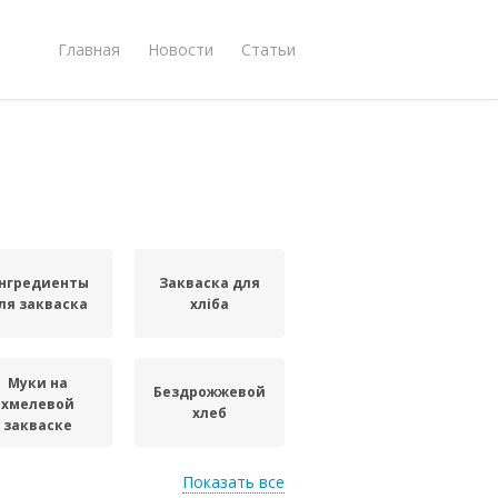
Главная
Новости
Статьи
нгредиенты
Закваска для
ля закваска
хліба
Муки на
Бездрожжевой
хмелевой
хлеб
закваске
Показать все