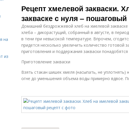
Хлеба на
Рецепт хмелевой закваски. Х
закваске
закваске с нуля – пошаговый
я
Домашний бездрожжевой хлеб на хмелевой закваске 
хлеба – дикорастущий, собранный в августе, в перио
в тени при невысокой температуре. Впрочем, сгодитс
я на
придется несколько увеличить количество готовой за
приготовления и поддержания закваски понадобятся 
т из
Приготовление закваски
Взять стакан шишек хмеля (насыпать, не уплотнять) 
огне до уменьшения объема воды примерно вдвое. По