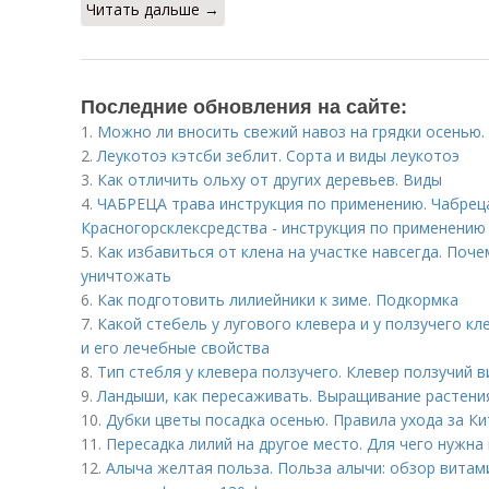
Читать дальше →
Последние обновления на сайте:
1.
Можно ли вносить свежий навоз на грядки осенью.
2.
Леукотоэ кэтсби зеблит. Сорта и виды леукотоэ
3.
Как отличить ольху от других деревьев. Виды
4.
ЧАБРЕЦА трава инструкция по применению. Чабреца
Красногорсклексредства - инструкция по применению
5.
Как избавиться от клена на участке навсегда. Поч
уничтожать
6.
Как подготовить лилиейники к зиме. Подкормка
7.
Какой стебель у лугового клевера и у ползучего кл
и его лечебные свойства
8.
Тип стебля у клевера ползучего. Клевер ползучий 
9.
Ландыши, как пересаживать. Выращивание растени
10.
Дубки цветы посадка осенью. Правила ухода за К
11.
Пересадка лилий на другое место. Для чего нужна
12.
Алыча желтая польза. Польза алычи: обзор витам