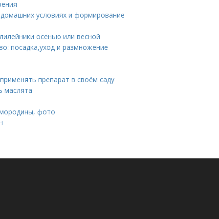
рения
в домашних условиях и формирование
лилейники осенью или весной
о: посадка,уход и размножение
 применять препарат в своём саду
ь маслята
смородины, фото
н