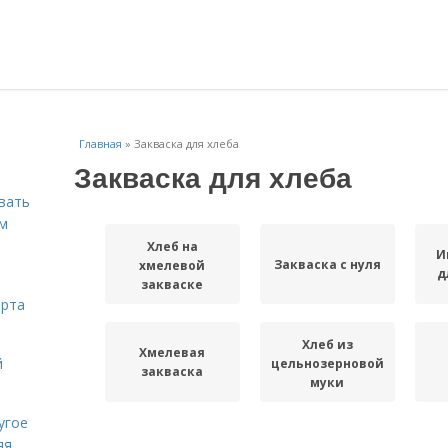
Главная
»
Закваска для хлеба
Закваска для хлеба
вать
ем
Хлеб на
И
Закваска с нуля
хмелевой
д
закваске
орта
Хлеб из
Хмелевая
й
цельнозерновой
закваска
муки
угое
яя