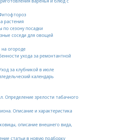
приготовления варенья и блюд с
. Фитофтороз
на растения
ы по сезону посадки
езные соседи для овощей
ь на огороде
бенности ухода за ремонтантной
Уход за клубникой в июле
емледельческий календарь
рел. Определение зрелости табачного
иона. Описание и характеристика
ковицы, описание внешнего вида,
ение статьи в новую подборку