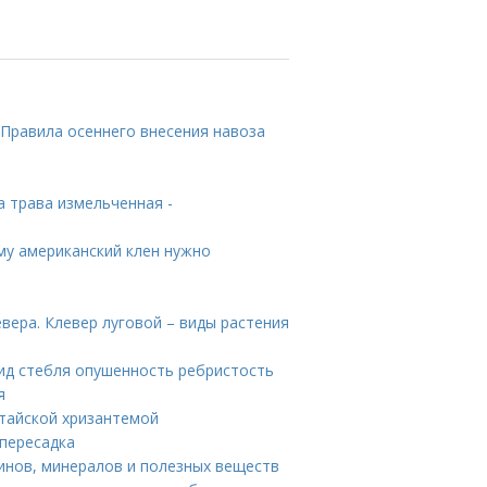
 Правила осеннего внесения навоза
 трава измельченная -
ему американский клен нужно
евера. Клевер луговой – виды растения
вид стебля опушенность ребристость
я
итайской хризантемой
 пересадка
инов, минералов и полезных веществ