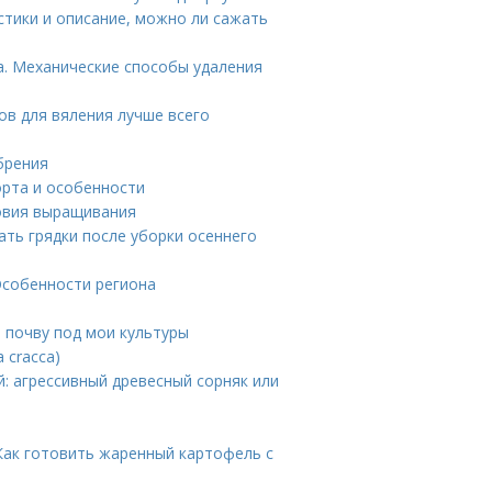
стики и описание, можно ли сажать
ка. Механические способы удаления
ов для вяления лучше всего
брения
орта и особенности
ловия выращивания
ть грядки после уборки осеннего
Особенности региона
ь почву под мои культуры
 cracca)
й: агрессивный древесный сорняк или
Как готовить жаренный картофель с