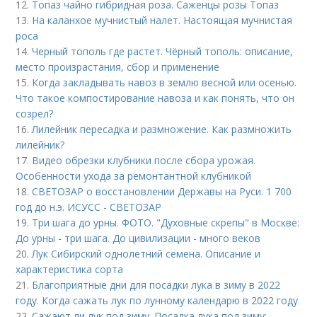
12.
Топаз чайно гибридная роза. Саженцы розы Топаз
13.
На каланхое мучнистый налет. Настоящая мучнистая
роса
14.
Черный тополь где растет. Чёрный тополь: описание,
место произрастания, сбор и применение
15.
Когда закладывать навоз в землю весной или осенью.
Что такое компостирование навоза и как понять, что он
созрел?
16.
Лилейник пересадка и размножение. Как размножить
лилейник?
17.
Видео обрезки клубники после сбора урожая.
Особенности ухода за ремонтантной клубникой
18.
СВЕТОЗАР о восстановлении Державы на Руси. 1 700
год до н.э. ИСУСС - СВЕТОЗАР
19.
Три шага до урны. ФОТО. "Духовные скрепы" в Москве:
До урны - три шага. До цивилизации - много веков
20.
Лук Сибирский однолетний семена. Описание и
характеристика сорта
21.
Благоприятные дни для посадки лука в зиму в 2022
году. Когда сажать лук по лунному календарю в 2022 году
22.
Сажают ли лук под зиму. Посадка лука под зиму: