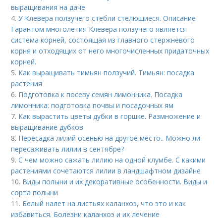
выращивания на даче
4.
У Клевера ползучего стебли стелющиеся. Описание
Гарантом многолетия Клевера ползучего является
система корней, состоящая из главного стержневого
корня и отходящих от него многочисленных придаточных
корней.
5.
Как выращивать тимьян ползучий. Тимьян: посадка
растения
6.
Подготовка к посеву семян лимонника. Посадка
лимонника: подготовка почвы и посадочных ям
7.
Как вырастить цветы дубки в горшке. Размножение и
выращивание дубков
8.
Пересадка лилий осенью на другое место.. Можно ли
пересаживать лилии в сентябре?
9.
С чем можно сажать лилию на одной клумбе. С какими
растениями сочетаются лилии в ландшафтном дизайне
10.
Виды полыни и их декоративные особенности. Виды и
сорта полыни
11.
Белый налет на листьях каланхоэ, что это и как
избавиться. Болезни каланхоэ и их лечение