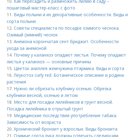
10.
Как пересадить и размножить лилию в саду –
пошаговый мастер-класс с фото
11.
Виды полыни и их декоративные особенности. Виды и
сорта полыни
12.
Советы специалиста по посадке озимого чеснока.
Озимый (зимний) чеснок
13.
Анемона корончатая сент бриджит. Особенности
ухода за анемоной
14.
Почему у каланхоэ опадают листья. Почему опадают
листья у каланхоэ — основные причины
15.
Цветок ахиллея жемчужина птармика. Виды и сорта
16.
Леукотоэ curly red. Ботаническое описание и родина
растения
17.
Нужно ли обрезать клубнику осенью. Обрезка
клубники весной, осенью и летом
18.
Место для посадки лилейников в грунт весной.
Посадка лилейника в отрытый грунт
19.
Медицинские последствия употребления табака.
Зависимость от возраста
20.
Хронический бронхит у взрослых. Виды бронхита
21.
Озимые сорта лука должны отвечать следующим