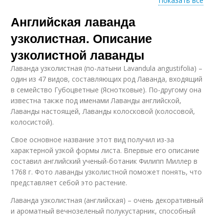
Показать все
Английская лаванда
Лаванда из семян
Узколистная зимовка
узколистная. Описание
узколистной лаванды
Лаванда узколистная (по-латыни Lavandula angustifolia) –
один из 47 видов, составляющих род Лаванда, входящий
в семейство Губоцветные (Яснотковые). По-другому она
известна также под именами Лаванды английской,
Лаванды настоящей, Лаванды колосковой (колосовой,
колосистой).
Свое основное название этот вид получил из-за
характерной узкой формы листа. Впервые его описание
составил английский ученый-ботаник Филипп Миллер в
1768 г. Фото лаванды узколистной поможет понять, что
представляет себой это растение.
Лаванда узколистная (английская) – очень декоративный
и ароматный вечнозеленый полукустарник, способный