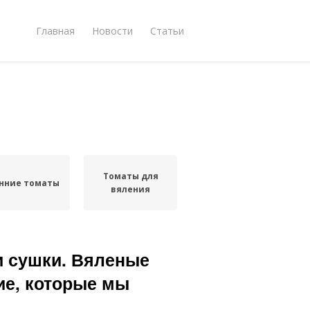
Главная
Новости
Статьи
Томаты для
нние томаты
вяления
и сушки. Вяленые
ие, которые мы