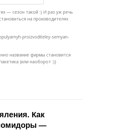
х — сезон такой :) И раз уж речь
становиться на производителях
pulyarnyh-proizvoditeley-semyan-
енно название фирмы становится
акетика (или наоборот :))
яления. Как
 помидоры —