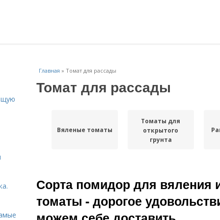
Главная
»
Томат для рассады
Томат для рассады
ящую
Томаты для
.
Вяленые томаты
Ра
открытого
грунта
я
Сорта помидор для вяления 
ка.
томаты - дорогое удовольств
можем себе доставить.
Самые