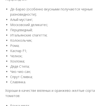
Де-Барао (особенно вкусными получаются черные
разновидности);
Алый мустанг;
Московский деликатес;
Перцевидный;
Итальянские спагетти;
Колокольчик;
Рома;
Каспар F1;
Челнок;
Хохлома;
Дядя Степа;
Чио-чио-сан;
Спрут Сливка;
Славянка.
Хороши в качестве вяленых и оранжево-желтые сорта
томатов:
Бочка меда;