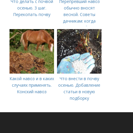
Что делать с почвой
Перепревший навоз
осенью. 3 шаг.
обычно вносят
Перекопать почву
весной. Советы
дачникам: когда
вносить удобрение
— весной или осенью
(СОВЕТЫ ОПЫТНЫХ)
Какой навоз и в каких
Что внести в почву
случаях применять.
осенью. Добавление
Конский навоз
статьи в новую
подборку