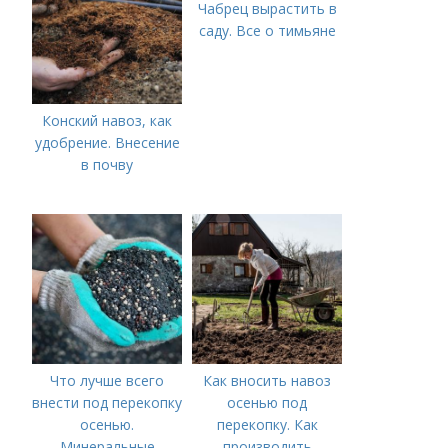
Чабрец вырастить в
саду. Все о тимьяне
Конский навоз, как
удобрение. Внесение
в почву
Что лучше всего
Как вносить навоз
внести под перекопку
осенью под
осенью.
перекопку. Как
Минеральные
производить