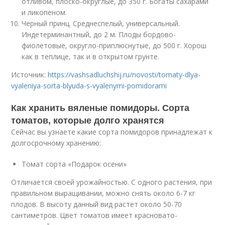
отливом, плоско-округлые, до 350 г. Богаты сахарами
и ликопеном.
Черный принц. Среднеспелый, универсальный.
Индетерминантный, до 2 м. Плоды бордово-
фиолетовые, округло-приплюснутые, до 500 г. Хорош
как в теплице, так и в открытом грунте.
Источник:
https://vashsadluchshij.ru/novosti/tomaty-dlya-
vyaleniya-sorta-blyuda-s-vyalenymi-pomidorami
Как хранить вяленые помидоры. Сорта
томатов, которые долго хранятся
Сейчас вы узнаете какие сорта помидоров принадлежат к
долгосрочному хранению:
Томат сорта «Подарок осени»
Отличается своей урожайностью. С одного растения, при
правильном выращивании, можно снять около 6-7 кг
плодов. В высоту данный вид растет около 50-70
сантиметров. Цвет томатов имеет красновато-