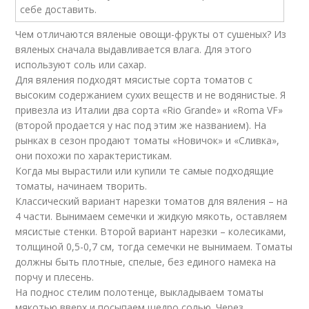
Чем отличаются вяленые овощи-фрукты от сушеных? Из
вяленых сначала выдавливается влага. Для этого
используют соль или сахар.
Для вяления подходят мясистые сорта томатов с
высоким содержанием сухих веществ и не водянистые. Я
привезла из Италии два сорта «Rio Grande» и «Roma VF»
(второй продается у нас под этим же названием). На
рынках в сезон продают томаты «Новичок» и «Сливка»,
они похожи по характеристикам.
Когда мы вырастили или купили те самые подходящие
томаты, начинаем творить.
Классический вариант нарезки томатов для вяления – на
4 части. Вынимаем семечки и жидкую мякоть, оставляем
мясистые стенки. Второй вариант нарезки – колесиками,
толщиной 0,5-0,7 см, тогда семечки не вынимаем. Томаты
должны быть плотные, спелые, без единого намека на
порчу и плесень.
На поднос стелим полотенце, выкладываем томаты
мякотью вверх и посыпаем щедро солью. Через