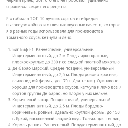
Черный принц. Все, кто его не пробовал, удивленно
спрашивал секрет его рецепта.
Я отобрала ТОП-10 лучших сортов и гибридов
высокоурожайных и отличных вкусовых качеств, которые
я в разные годы использовала для производства
томатного соуса, кетчупа и лечо.
Биг Биф F1. Раннеспелый, универсальный.
Индетерминантный, до 2 м Плоды ярко-красные,
плоскоокруглые до 330 г со сладкой плотной мякотью
Де-барао Царский. Средне-поздний, универсальный.
Индетерминантный, до 2,5 м. Плоды розово-красные,
сливовидной формы, до 170 г. Для теплиц. Одинаково
хороши для производства соусов, кетчупа и лечо все 7
сортов группы Де-барао, но плоды у них мельче.
Коричневый сахар. Позднеспелый, универсальный.
Индетерминантный, до 2,5 м. Плоды бордово-
коричневые, ровные, идеально круглой формы, до 150
г. Яркий, насыщенный сладкий вкус. Только для теплиц.
Король ранних. Раннеспелый. Полудетерминантный, до