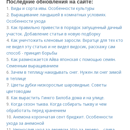
Последние обновления на сайте:
1.
Виды и сорта ивы. Особенности культуры
2.
Выращивание ландышей в комнатных условиях.
Особенности ухода
3.
Как правильно привести в порядок запущенный дачный
участок. Добавление статьи в новую подборку
4.
Как уничтожить кленовые заросли. Вкратце для тех кто
не видел эту статью и не видел видосик, расскажу сам
способ - принцип борьбы
5.
Как размножается Айва японская с помощью семян.
Семенным выращиванием
6.
Зачем в теплицу накидывать снег. Нужен ли снег зимой
в теплице
7.
Цветы дубки низкорослые шаровидные. Советы
цветоводам
8.
Как вырастить Гинкго Билоба дома и на улице.
9.
Когда сезон тыква. Когда собирать тыкву и чем
обработать перед хранением
10.
Анемона корончатая сент бриджит. Особенности
ухода за анемоной
11.
Чернослив уход за деревом. Что за дерево – слива