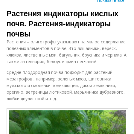
Показать все
Растения индикаторы кислых
Почвы с помощью
почв. Растения-индикаторы
почвы
Растения – олиготрофы указывают на малое содержание
полезных элементов в почве. Это лишайники, вереск,
клюква, лиственные мхи, багульник, брусника и черника. А
также антеннария, белоус и цмин песчаный.
Средне-плодородная почва подходит для растений –
мезатрофов , например, зеленых мхов, щитовника
мужского и смолевки поникающей, дикой земляники,
орегано, ветреницы лютиковой, марьянника дубравного,
любки двулистной и т. д.