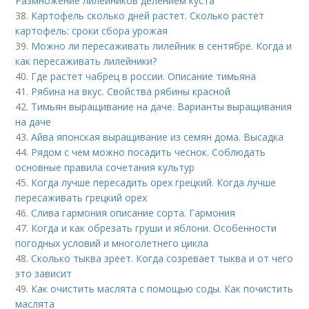
Размножение лилейников делением куста
38.
Картофель сколько дней растет. Сколько растет
картофель: сроки сбора урожая
39.
Можно ли пересаживать лилейник в сентябре. Когда и
как пересаживать лилейники?
40.
Где растет чабрец в россии. Описание тимьяна
41.
Рябина на вкус. Свойства рябины красной
42.
Тимьян выращивание на даче. Варианты выращивания
на даче
43.
Айва японская выращивание из семян дома. Высадка
44.
Рядом с чем можно посадить чеснок. Соблюдать
основные правила сочетания культур
45.
Когда лучше пересадить орех грецкий. Когда лучше
пересаживать грецкий орех
46.
Слива гармония описание сорта. Гармония
47.
Когда и как обрезать груши и яблони. Особенности
погодных условий и многолетнего цикла
48.
Сколько тыква зреет. Когда созревает тыква и от чего
это зависит
49.
Как очистить маслята с помощью соды. Как почистить
маслята