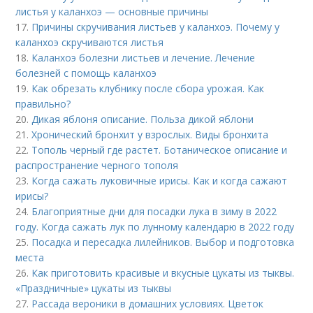
листья у каланхоэ — основные причины
17.
Причины скручивания листьев у каланхоэ. Почему у
каланхоэ скручиваются листья
18.
Каланхоэ болезни листьев и лечение. Лечение
болезней с помощь каланхоэ
19.
Как обрезать клубнику после сбора урожая. Как
правильно?
20.
Дикая яблоня описание. Польза дикой яблони
21.
Хронический бронхит у взрослых. Виды бронхита
22.
Тополь черный где растет. Ботаническое описание и
распространение черного тополя
23.
Когда сажать луковичные ирисы. Как и когда сажают
ирисы?
24.
Благоприятные дни для посадки лука в зиму в 2022
году. Когда сажать лук по лунному календарю в 2022 году
25.
Посадка и пересадка лилейников. Выбор и подготовка
места
26.
Как приготовить красивые и вкусные цукаты из тыквы.
«Праздничные» цукаты из тыквы
27.
Рассада вероники в домашних условиях. Цветок