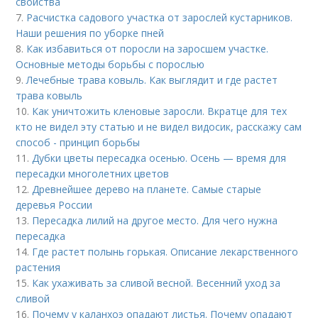
свойства
7.
Расчистка садового участка от зарослей кустарников.
Наши решения по уборке пней
8.
Как избавиться от поросли на заросшем участке.
Основные методы борьбы с порослью
9.
Лечебные трава ковыль. Как выглядит и где растет
трава ковыль
10.
Как уничтожить кленовые заросли. Вкратце для тех
кто не видел эту статью и не видел видосик, расскажу сам
способ - принцип борьбы
11.
Дубки цветы пересадка осенью. Осень — время для
пересадки многолетних цветов
12.
Древнейшее дерево на планете. Самые старые
деревья России
13.
Пересадка лилий на другое место. Для чего нужна
пересадка
14.
Где растет полынь горькая. Описание лекарственного
растения
15.
Как ухаживать за сливой весной. Весенний уход за
сливой
16.
Почему у каланхоэ опадают листья. Почему опадают