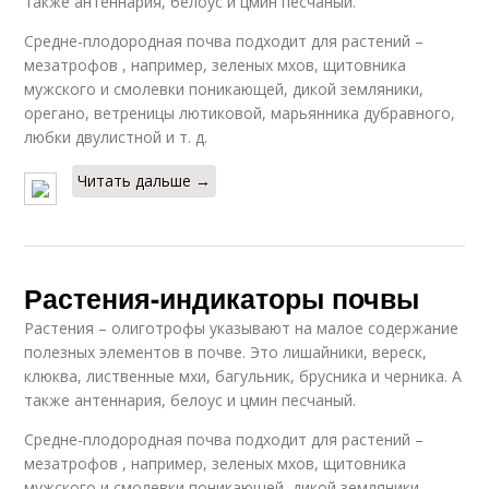
также антеннария, белоус и цмин песчаный.
Средне-плодородная почва подходит для растений –
мезатрофов , например, зеленых мхов, щитовника
мужского и смолевки поникающей, дикой земляники,
орегано, ветреницы лютиковой, марьянника дубравного,
любки двулистной и т. д.
Читать дальше →
Растения-индикаторы почвы
Растения – олиготрофы указывают на малое содержание
полезных элементов в почве. Это лишайники, вереск,
клюква, лиственные мхи, багульник, брусника и черника. А
также антеннария, белоус и цмин песчаный.
Средне-плодородная почва подходит для растений –
мезатрофов , например, зеленых мхов, щитовника
мужского и смолевки поникающей, дикой земляники,