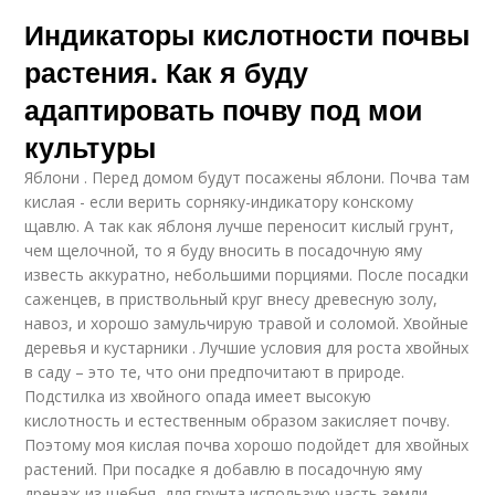
Индикаторы кислотности почвы
растения. Как я буду
адаптировать почву под мои
культуры
Яблони . Перед домом будут посажены яблони. Почва там
кислая - если верить сорняку-индикатору конскому
щавлю. А так как яблоня лучше переносит кислый грунт,
чем щелочной, то я буду вносить в посадочную яму
известь аккуратно, небольшими порциями. После посадки
саженцев, в приствольный круг внесу древесную золу,
навоз, и хорошо замульчирую травой и соломой. Хвойные
деревья и кустарники . Лучшие условия для роста хвойных
в саду – это те, что они предпочитают в природе.
Подстилка из хвойного опада имеет высокую
кислотность и естественным образом закисляет почву.
Поэтому моя кислая почва хорошо подойдет для хвойных
растений. При посадке я добавлю в посадочную яму
дренаж из щебня, для грунта использую часть земли,