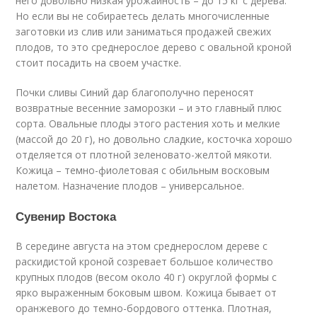
него довольно низкая урожайность – до 15 кг с дерева.
Но если вы не собираетесь делать многочисленные
заготовки из слив или заниматься продажей свежих
плодов, то это среднерослое дерево с овальной кроной
стоит посадить на своем участке.
Почки сливы Синий дар благополучно переносят
возвратные весенние заморозки – и это главный плюс
сорта. Овальные плоды этого растения хоть и мелкие
(массой до 20 г), но довольно сладкие, косточка хорошо
отделяется от плотной зеленовато-желтой мякоти.
Кожица – темно-фиолетовая с обильным восковым
налетом. Назначение плодов – универсальное.
Сувенир Востока
В середине августа на этом среднерослом дереве с
раскидистой кроной созревает большое количество
крупных плодов (весом около 40 г) округлой формы с
ярко выраженным боковым швом. Кожица бывает от
оранжевого до темно-бордового оттенка. Плотная,