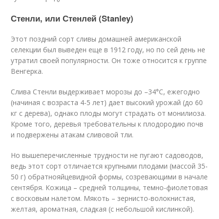
Стенли, или Стенлей (Stanley)
Этот поздний сорт сливы домашней американской
селекции был выведен еще в 1912 году, но по сей день не
утратил своей популярности. Он тоже относится к группе
Венгерка.
Слива Стенли выдерживает морозы до –34°С, ежегодно
(начиная с возраста 4-5 лет) дает высокий урожай (до 60
кг с дерева), однако плоды могут страдать от монилиоза.
Кроме того, деревья требовательны к плодородию почв
и подвержены атакам сливовой тли.
Но вышеперечисленные трудности не пугают садоводов,
ведь этот сорт отличается крупными плодами (массой 35-
50 г) обратнояйцевидной формы, созревающими в начале
сентября. Кожица – средней толщины, темно-фиолетовая
с восковым налетом. Мякоть – зернисто-волокнистая,
желтая, ароматная, сладкая (с небольшой кислинкой).