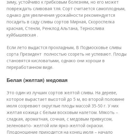
зиму, устойчиво к грибковым болезням, но его может
повреждать сливовая тля. Сорт считается самоплодным,
однако для увеличения урожайности рекомендуется
посадить в саду сливы сортов Мирная, Скороспелка
красная, Стенли, Ренклод Альтана, Тернослива
куйбышевская .
Если лето выдастся прохладным, В Подмосковье сливы
сорта Президент полностью созреть не успевают. Плоды
становятся кисловатыми, однако они хороши в
переработанном виде.
Белая (желтая) медовая
Это один из лучших сортов желтой сливы. На дереве,
которое вырастает высотой до 5 м, во второй половине
июля созревают округлые плоды массой 35-50 г. У них
желтая кожица с белым восковым налетом. Мякоть –
сладкая, ароматная, сочная, с медовым привкусом,
зеленовато- желтой или ярко-желтой окраски.
Плодоношение приходится на конец июля – начало