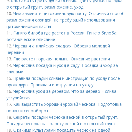
9.
Как сажать цветы дубки осенью. Цветы дубки: посадка
в открытый грунт, размножение, уход
10.
Чем заменить цитокининовую пасту. Отличный способ
размножения орхидей, не требующий использования
цитокининовой пасты
11.
Гинкго билоба где растет в России. Гинкго билоба:
ботаническое описание
12.
Черешня английская сладкая. Обрезка молодой
черешни
13.
Где растет горькая полынь. Описание растения
14.
Чернослив посадка и уход в саду. Посадка и уход за
сливами
15.
Правила посадки сливы и инструкция по уходу после
процедуры. Правила и инструкция по уходу
16.
Чернослив уход за деревом. Что за дерево – слива
уссурийская
17.
Как вырастить хороший урожай чеснока. Подготовка
почвы и севооборот
18.
Секреты посадки чеснока весной в открытый грунт.
Посадка чеснока на головку весной в открытый грунт
19.
С какими культурами посадить чеснок на одной