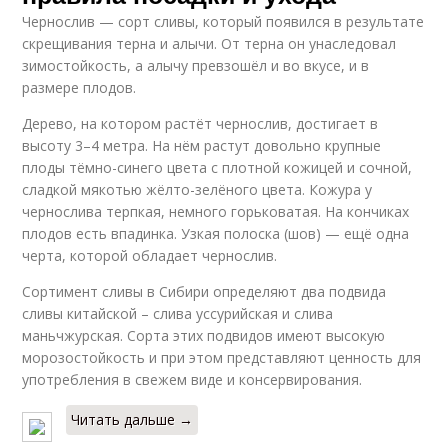
Чернослив — сорт сливы, который появился в результате
скрещивания терна и алычи. От терна он унаследовал
зимостойкость, а алычу превзошёл и во вкусе, и в
размере плодов.
Дерево, на котором растёт чернослив, достигает в
высоту 3–4 метра. На нём растут довольно крупные
плоды тёмно-синего цвета с плотной кожицей и сочной,
сладкой мякотью жёлто-зелёного цвета. Кожура у
чернослива терпкая, немного горьковатая. На кончиках
плодов есть впадинка. Узкая полоска (шов) — ещё одна
черта, которой обладает чернослив.
Сортимент сливы в Сибири определяют два подвида
сливы китайской – слива уссурийская и слива
маньчжурская. Сорта этих подвидов имеют высокую
морозостойкость и при этом представляют ценность для
употребления в свежем виде и консервирования.
Читать дальше →