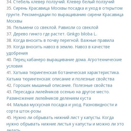
34.
Стебель клевер ползучий. Клевер белый ползучий
35.
Сирень Красавица Москвы посадка и уход в открытом
грунте. Рекомендации по выращиванию сирени Красавица
Москвы
36.
Пельмени со свеклой. Равиоли со свеклой
37.
Дерево гинкго где растет. Ginkgo biloba L.
38.
Когда вносить в почву перегной. Важные правила
39.
Когда вносить навоз в землю. Навоз в качестве
удобрения
40.
Перец хабанеро выращивание дома. Агротехнические
условия
41.
Хатьма тюрингенская ботаническая характеристика.
Хатьма тюрингенская: описание и полезные свойства
42.
Горошек мышиный описание. Полезные свойства
43.
Пересадка лилейников осенью на другое место.
Размножение лилейников делением куста
44.
Мальва мускусная посадка и уход. Разновидности и
сорта шток-розы
45.
Нужно ли обрывать нижний лист у капусты. Когда
нужно обрывать нижние листья у капусты и можно ли это
делать