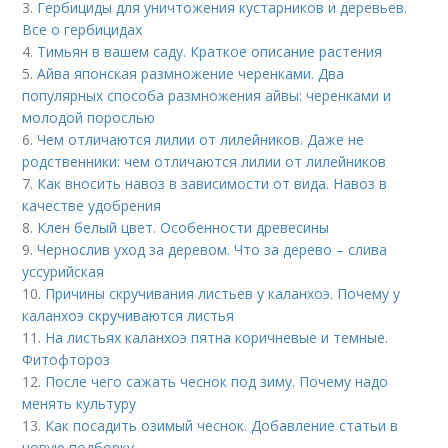
3.
Гербициды для уничтожения кустарников и деревьев.
Все о гербицидах
4.
Тимьян в вашем саду. Краткое описание растения
5.
Айва японская размножение черенками. Два
популярных способа размножения айвы: черенками и
молодой порослью
6.
Чем отличаются лилии от лилейников. Даже не
родственники: чем отличаются лилии от лилейников
7.
Как вносить навоз в зависимости от вида. Навоз в
качестве удобрения
8.
Клен белый цвет. Особенности древесины
9.
Чернослив уход за деревом. Что за дерево – слива
уссурийская
10.
Причины скручивания листьев у каланхоэ. Почему у
каланхоэ скручиваются листья
11.
На листьях каланхоэ пятна коричневые и темные.
Фитофтороз
12.
После чего сажать чеснок под зиму. Почему надо
менять культуру
13.
Как посадить озимый чеснок. Добавление статьи в
новую подборку