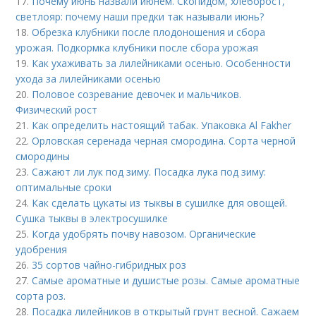
17.
Почему июнь назвали июнем. Скопидом, хлеборост,
светлояр: почему наши предки так называли июнь?
18.
Обрезка клубники после плодоношения и сбора
урожая. Подкормка клубники после сбора урожая
19.
Как ухаживать за лилейниками осенью. Особенности
ухода за лилейниками осенью
20.
Половое созревание девочек и мальчиков.
Физический рост
21.
Как определить настоящий табак. Упаковка Al Fakher
22.
Орловская серенада черная смородина. Сорта черной
смородины
23.
Сажают ли лук под зиму. Посадка лука под зиму:
оптимальные сроки
24.
Как сделать цукаты из тыквы в сушилке для овощей.
Сушка тыквы в электросушилке
25.
Когда удобрять почву навозом. Органические
удобрения
26.
35 сортов чайно-гибридных роз
27.
Самые ароматные и душистые розы. Самые ароматные
сорта роз.
28.
Посадка лилейников в открытый грунт весной. Сажаем