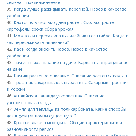
семена – предназначение
39.
Когда лучше раскидывать перегной. Навоз в качестве
удобрения
40.
Картофель сколько дней растет. Сколько растет
картофель: сроки сбора урожая
41.
Можно ли пересаживать лилейник в сентябре. Когда и
как пересаживать лилейники?
42.
Как и когда вносить навоз. Навоз в качестве
удобрения
43.
Тимьян выращивание на даче. Варианты выращивания
на даче
44.
Камыш растение описание. Описание растения камыш
45.
Тростник сахарный, как вырастить. Сахарный тростник
в России
46.
Английская лаванда узколистная. Описание
узколистной лаванды
47.
Земля для теплицы из поликарбоната. Какие способы
дезинфекции почвы существуют?
48.
Красная дикая смородина. Общие характеристики и
разновидности реписа
49.
Внесение в почву навоза. Навоз в качестве удобрения