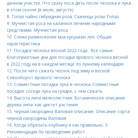
дачном участке. Что сразу поса дить после чеснока и лука
в этом сезоне (в июле, августе)
8.
Топаз чайно гибридная роза. Саженцы розы Топаз
9.
Мучнистая роса на каланхоэ лечение народными
средствами. Мучнистая роса
10.
Схема размножение мха кукушкин лен. Общая
характеристика
11.
Посадка чеснока весной 2022 года.. Все самые
благоприятные дни для посадки ярового чеснока весной
в 2022 году на в каждом месяце по лунному календарю
12.
После чего сажать чеснок под зиму и весной.
Севооборот ярового чеснока
13.
Совместные посадки лука и чеснока. Совместные
посадки: соседи лука на грядке, с чем сажать
14.
Высота липа мелколистная. Ботаническое описание
дерева липа: как цветет растение
15.
Черная смородина Валовая описание. Описание сорта
черной смородины Валовая
16.
Когда обрезать клубнику и как правильно. 3
Рекомендации по проведению работ