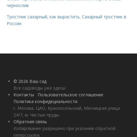
чернослив
Тростник сахарный, как вырастить. Сахарный тростник в
России
© 2026 Ваш сад
Все садоводы уже здесь!
Контакты
Пользовательское соглашение
Политика конфидециальности
г. Москва, ЦАО, Красносельский, Мясницкая улица
24/7, м. Чистые пруды
Обратная связь
Копирование разрешено при указании обратной
гиперссылки.