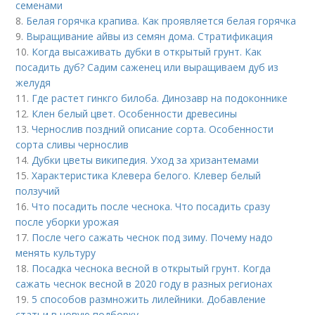
семенами
8.
Белая горячка крапива. Как проявляется белая горячка
9.
Выращивание айвы из семян дома. Стратификация
10.
Когда высаживать дубки в открытый грунт. Как
посадить дуб? Садим саженец или выращиваем дуб из
желудя
11.
Где растет гинкго билоба. Динозавр на подоконнике
12.
Клен белый цвет. Особенности древесины
13.
Чернослив поздний описание сорта. Особенности
сорта сливы чернослив
14.
Дубки цветы википедия. Уход за хризантемами
15.
Характеристика Клевера белого. Клевер белый
ползучий
16.
Что посадить после чеснока. Что посадить сразу
после уборки урожая
17.
После чего сажать чеснок под зиму. Почему надо
менять культуру
18.
Посадка чеснока весной в открытый грунт. Когда
сажать чеснок весной в 2020 году в разных регионах
19.
5 способов размножить лилейники. Добавление
статьи в новую подборку