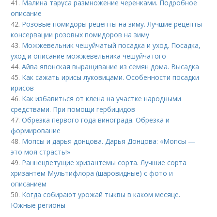
41.
Малина таруса размножение черенками. Подробное
описание
42.
Розовые помидоры рецепты на зиму. Лучшие рецепты
консервации розовых помидоров на зиму
43.
Можжевельник чешуйчатый посадка и уход. Посадка,
уход и описание можжевельника чешуйчатого
44.
Айва японская выращивание из семян дома. Высадка
45.
Как сажать ирисы луковицами. Особенности посадки
ирисов
46.
Как избавиться от клена на участке народными
средствами. При помощи гербицидов
47.
Обрезка первого года винограда. Обрезка и
формирование
48.
Мопсы и дарья донцова. Дарья Донцова: «Мопсы —
это моя страсть!»
49.
Раннецветущие хризантемы сорта. Лучшие сорта
хризантем Мультифлора (шаровидные) с фото и
описанием
50.
Когда собирают урожай тыквы в каком месяце.
Южные регионы