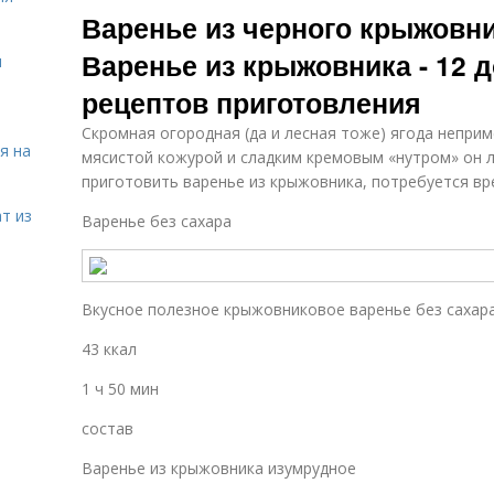
Варенье из черного крыжовни
Варенье из крыжовника - 12
я
рецептов приготовления
Скромная огородная (да и лесная тоже) ягода неприм
я на
мясистой кожурой и сладким кремовым «нутром» он 
приготовить варенье из крыжовника, потребуется вр
т из
Варенье без сахара
Вкусное полезное крыжовниковое варенье без сахара
43 ккал
1 ч 50 мин
состав
Варенье из крыжовника изумрудное