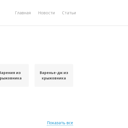
Главная
Новости
Статьи
Варения из
Варенье-дж из
рыжовника
крыжовника
Показать все