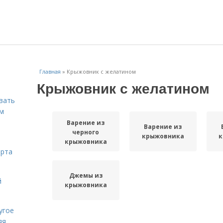
Главная
»
Крыжовник с желатином
Крыжовник с желатином
вать
ем
Варение из
Варение из
черного
крыжовника
к
крыжовника
орта
Джемы из
й
крыжовника
угое
яя