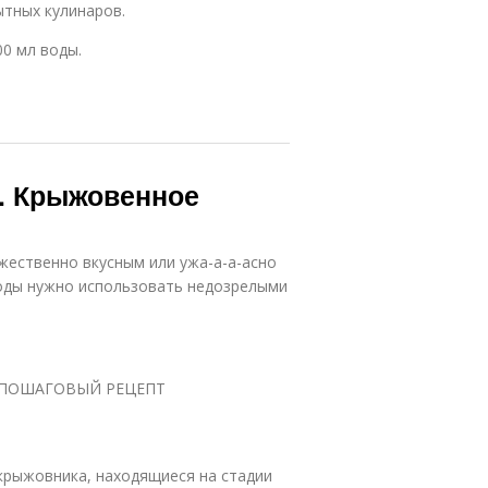
ытных кулинаров.
00 мл воды.
с. Крыжовенное
жественно вкусным или ужа-а-а-асно
ягоды нужно использовать недозрелыми
тьевПОШАГОВЫЙ РЕЦЕПТ
крыжовника, находящиеся на стадии