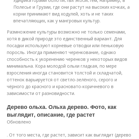
эдификаторами болотистых экосистем, например, в
Полесье и Грузии, где они растут на высоких кочках, а
корни принимают вид ходулей, хоть и не таких
впечатляющих, как у мангровых культур.
Размножение культуры возможно не только семенами,
хотя в дикой природе это единственный вариант. Для
посадки используют корневые отводки или пеньковую
поросль. Иногда применяют черенкование, однако
способность к укоренению черенков у некоторых видов
минимальна. Кора молодой ольхи гладкая, по мере
взросления иногда становится толстой и складчатой,
оттенок варьируется от светло-зелёного, серого и
чёрного до красного и красновато-коричневого в
зависимости от разновидности.
Дерево ольха. Ольха дерево. Фото, как
выглядит, описание, где растет
Обновлено
. От того места, где растет, зависит как выглядит (дерево