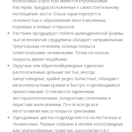
волосковых отростках имеются клубеньковые
бактерии, предрасположенные к самостоятельному
поглощению азота. Ольха характеризуется
склонностью к образованию многочисленных
корневых и пневых отпрысков.
Растение продуцирует побеги цилиндрической формы,
чья зеленоватая сердцевина обладает неправильным
треугольным сечением, кожица покрыта
эллиптическими чечевичками. Почки на ножках
покрыты двумя чешуйками.
Округлые или обратнояйцевидные одиночно
расположенные цельные листья, иногда
ланцетовидные, крайне редко лопастные, обладают
мелкопильчатыми краями и быстро отделяющимися
прилистниками. Отличаются единичным
листорасположением, складчатым сложением и
перистым жилкованием. Почти всегда вся
вегетативная масса покрыта трихомами.
Однодомные цветки подразделяются на пестичные и
тычиночные. Первые собраны в мелкие колосовидные
или серёжковидные соцветия, располагаются у