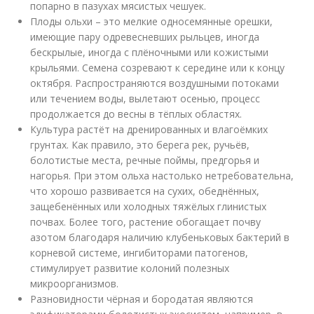
попарно в пазухах мясистых чешуек.
Плоды ольхи – это мелкие односемянные орешки,
имеющие пару одревесневших рыльцев, иногда
бескрылые, иногда с плёночными или кожистыми
крыльями. Семена созревают к середине или к концу
октября. Распространяются воздушными потоками
или течением воды, вылетают осенью, процесс
продолжается до весны в тёплых областях.
Культура растёт на дренированных и влагоёмких
грунтах. Как правило, это берега рек, ручьёв,
болотистые места, речные поймы, предгорья и
нагорья. При этом ольха настолько нетребовательна,
что хорошо развивается на сухих, обеднённых,
защебенённых или холодных тяжёлых глинистых
почвах. Более того, растение обогащает почву
азотом благодаря наличию клубеньковых бактерий в
корневой системе, ингибиторами патогенов,
стимулирует развитие колоний полезных
микроорганизмов.
Разновидности чёрная и бородатая являются