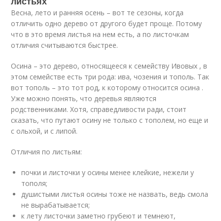
листьях
Весна, лето и ранняя осень – вот те сезоны, когда
отличить одно дерево от другого будет проще. Потому
что в это время листья на нем есть, а по листочкам
отличия считываются быстрее.
Осина – это дерево, относящееся к семейству Ивовых , в
этом семействе есть три рода: ива, чозения и тополь. Так
вот тополь – это тот род, к которому относится осина .
Уже можно понять, что деревья являются
родственниками. Хотя, справедливости ради, стоит
сказать, что путают осину не только с тополем, но еще и
с ольхой, и с липой.
Отличия по листьям:
почки и листочки у осины менее клейкие, нежели у
тополя;
душистыми листья осины тоже не назвать, ведь смола
не вырабатывается;
к лету листочки заметно грубеют и темнеют,