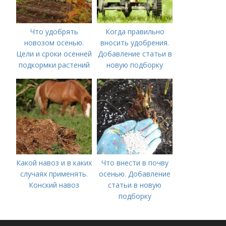
Что удобрять
Когда правильно
новозом осенью.
вносить удобрения.
Цели и сроки осенней
Добавление статьи в
подкормки растений
новую подборку
Какой навоз и в каких
Что внести в почву
случаях применять.
осенью. Добавление
Конский навоз
статьи в новую
подборку