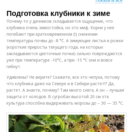
Показать все
Подготовка клубники к зиме
Ремонтантная
Удобрения для
клубника
клубники
Почему-то у дачников складывается ощущение, что
клубника очень зимостойка, но это миф. Корни у нее
погибают при кратковременном (!) снижении
температуры почвы до -8 °С. А зимующие листья и рожки
(короткие приросты текущего года, на которых
закладываются цветочные почки) сильно повреждаются
уже при температуре -10°С, а при -15 °С они и вовсе
гибнут.
Удивлены? Не верите? Скажите, все это чепуха, потому
что клубника даже на Севере и в Сибири растет!? Да,
растет. А знаете, почему? Там много снега. А он – лучшая
защита от холодов. В сугробах высотой 20 см эта
культура способна выдерживать морозы до – 30 — 35 °С.