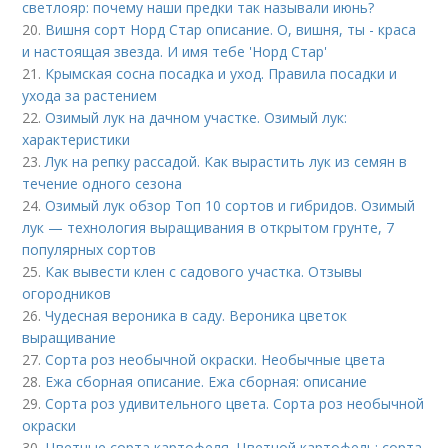
светлояр: почему наши предки так называли июнь?
20.
Вишня сорт Норд Стар описание. О, вишня, ты - краса
и настоящая звезда. И имя тебе 'Hорд Стар'
21.
Крымская сосна посадка и уход. Правила посадки и
ухода за растением
22.
Озимый лук на дачном участке. Озимый лук:
характеристики
23.
Лук на репку рассадой. Как вырастить лук из семян в
течение одного сезона
24.
Озимый лук обзор Топ 10 сортов и гибридов. Озимый
лук — технология выращивания в открытом грунте, 7
популярных сортов
25.
Как вывести клен с садового участка. Отзывы
огородников
26.
Чудесная вероника в саду. Вероника цветок
выращивание
27.
Сорта роз необычной окраски. Необычные цвета
28.
Ежа сборная описание. Ежа сборная: описание
29.
Сорта роз удивительного цвета. Сорта роз необычной
окраски
30.
Цветные сорта картофеля. Цветной картофель: сорта