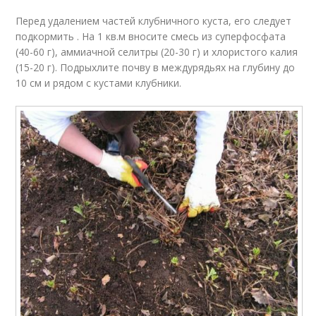
Перед удалением частей клубничного куста, его следует
подкормить . На 1 кв.м вносите смесь из суперфосфата
(40-60 г), аммиачной селитры (20-30 г) и хлористого калия
(15-20 г). Подрыхлите почву в междурядьях на глубину до
10 см и рядом с кустами клубники.