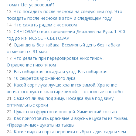
томат Цетус розовый?
13.
Что посадить после чеснока на следующий год. Что
посадить после чеснока в этом и следующем году
14.
Что сажать рядом с чесноком
15.
СВЕТОЗАР о восстановлении Державы на Руси. 1 700
год до н.э. ИСУСС - СВЕТОЗАР
16.
Один день без табака. Всемирный день без табака
отмечается 31 мая.
17.
Что делать при передозировке никотином..
Отравление никотином
18.
Ель сибирская посадка и уход. Ель сибирская
19.
10 секретов урожайного лука.
20.
Какой сорт лука лучше хранится зимой. Хранение
репчатого лука в квартире зимой — основные способы
21.
Сажают ли лук под зиму. Посадка лука под зиму:
оптимальные сроки
22.
Цукаты из фруктов и овощей. Химический состав
23.
Как приготовить красивые и вкусные цукаты из тыквы.
«Праздничные» цукаты из тыквы
24.
Какие виды и сорта вероники выбрать для сада и чем