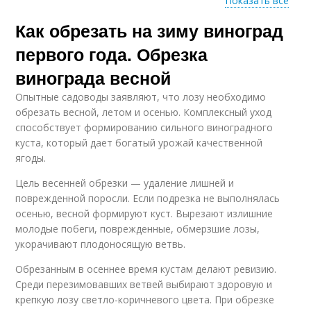
Показать все
Как обрезать на зиму виноград
Виноград на второй
Виноград на зиму
первого года. Обрезка
винограда весной
Опытные садоводы заявляют, что лозу необходимо
обрезать весной, летом и осенью. Комплексный уход
способствует формированию сильного виноградного
куста, который дает богатый урожай качественной
ягоды.
Цель весенней обрезки — удаление лишней и
поврежденной поросли. Если подрезка не выполнялась
осенью, весной формируют куст. Вырезают излишние
молодые побеги, поврежденные, обмерзшие лозы,
укорачивают плодоносящую ветвь.
Обрезанным в осеннее время кустам делают ревизию.
Среди перезимовавших ветвей выбирают здоровую и
крепкую лозу светло-коричневого цвета. При обрезке