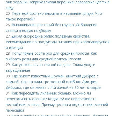
они хороши. Неприхотливая вероника: лазоревые цветы в
саду
25.
Перегной сколько вносить в насыпные грядки. Что
такое перегной?
26.
Выращивание растений без грунта. Добавление
статьи в новую подборку
27.
Дикая смородина репис полезные свойства.
Рекомендации по продуктам питания при коронавирусной
инфекции
28.
Популярные сорта роз для средней полосы. Как
выбрать розы для средней полосы России
29.
Как ухаживать за сливой на даче. Слива уход и
выращивание
30.
Где живет известный шоумен Дмитрий Дибров с
семьей. Как выглядит роскошный особняк Дмитрия
Диброва, где он живёт с 4-й женой на 30 лет младше
31.
Как пересадить лилейник осенью. Можно ли
пересаживать осенью? Когда лучше пересаживать:
весной или осенью. Преимущества и недостатки осенней
пересадки
32.
Белые пятна на листьях каланхоэ. Каланхоэ - болезни