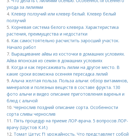
3.
Что делать с лилиями осенью. Особенности осеннего
ухода за лилиями
4.
Клевер ползучий или клевер белый. Клевер белый
ползучий
5.
Корневая система белого клевера. Характеристика
растения, преимущества и недостатки
6.
Как самостоятельно расчистить заросший участок.
Начало работ
7.
Выращивание айвы из косточки в домашних условиях.
Айва японская из семян в домашних условиях
8.
Когда и как пересаживать лилии на другое место. В
какие сроки возможна осенняя пересадка лилий
9.
Алыча желтая польза. Польза алычи: обзор витаминов,
минералов и полезных веществ в составе фрукта. 130
фото алычи и видео описание приготовления варенья и
блюд с алычой
10.
Чернослив поздний описание сорта. Особенности
сорта сливы чернослив
11.
Пять процедур на приеме ЛОР-врача. 5 вопросов ЛОР-
врачу (Шустов К.И.)
12.
Томат Цетус f1 урожайность. Что представляет собой