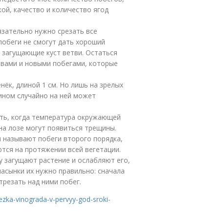
кой, качество и количество ягод
язательно нужно срезать все
побеги не смогут дать хороший
 загущающие куст ветви. Остаться
авами и новыми побегами, которые
нёк, длиной 1 см. Но лишь на зрелых
ином случайно на ней может
ить, когда температура окружающей
 на лозе могут появиться трещины.
и называют побеги второго порядка,
тся на протяжении всей вегетации.
 загущают растение и ослабляют его,
асынки их нужно правильно: сначала
трезать над ними побег.
rezka-vinograda-v-pervyy-god-sroki-