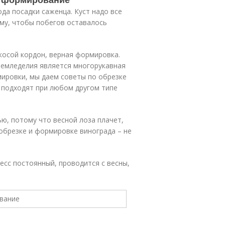
да посадки саженца. Куст надо все
му, чтобы побегов оставалось
косой кордон, верная формировка.
земледелия является многорукавная
мировки, мы даем советы по обрезке
 подходят при любом другом типе
, потому что весной лоза плачет,
 обрезке и формировке винограда – не
есс постоянный, проводится с весны,