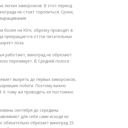
х легких заморозков. В этот период
инограда не стоит торопиться. Сроки,
 выращивания.
тем более на Юге, обрезку проводят в
гда прекращается отток питательных
ызреет лоза.
ья работают, виноград не обрезают.
лохо перезимует. В Средней полосе
спевает вызреть до первых заморозков,
вызревшие побеги. Поэтому важно
й. К тому же проводить ее постоянно
оловины сентября до середины
навливают для себя сами исходя из
то обязательно обрезает виноград 25