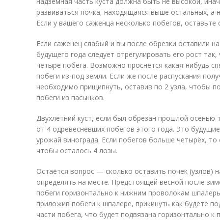
надземная часть куста должна быть не высокой, ина
развиваться почка, находящаяся выше остальных, а 
Если у вашего саженца несколько побегов, оставьте 
Если саженец слабый и вы после обрезки оставили на
будущего года следует отрегулировать его рост так,
четыре побега. Возможно проснётся какая-нибудь с
побеги из-под земли. Если же после распускания полу
необходимо прищипнуть, оставив по 2 узла, чтобы п
побеги из пасынков.
Двухлетний куст, если был обрезан прошлой осенью т
от 4 одревесневших побегов этого года. Это будущие
урожай винограда. Если побегов больше четырёх, то 
чтобы осталось 4 лозы.
Остаётся вопрос — сколько оставить почек (узлов) н
определять на месте. Предстоящей весной после зим
побеги горизонтально к нижним проволокам шпалеры.
приложив побеги к шпалере, прикинуть как будете по
части побега, что будет подвязана горизонтально к