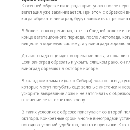
К осенней обрезке винограда приступают после первы
вегетация уже заканчивается. При этом с обрезкой в
когда обрезать виноград, будут зависеть от региона
В более теплых регионах, в т.ч. в Средней полосе и 
конце вегетационного периода, после листопада, ко
веществ в корневую систему, и у винограда хорошо в
До листопада еще идет вызревание лозы, и пока лист
Если виноград обрезать и укрыть слишком рано, он п
виноград обрезают в октябре-ноябре.
В холодном климате (как в Сибири) лоза не всегда у
которые могут погубить еще зеленые листочки и не
ускорить вызревание лозы и не затягивать с обрезко
в течение лета, осветляя крону.
В таких условиях к обрезке приступают со второй п
октября. Конкретные сроки многие виноградари уста
погодных условий. удобства, опыта и привычки. Кто-