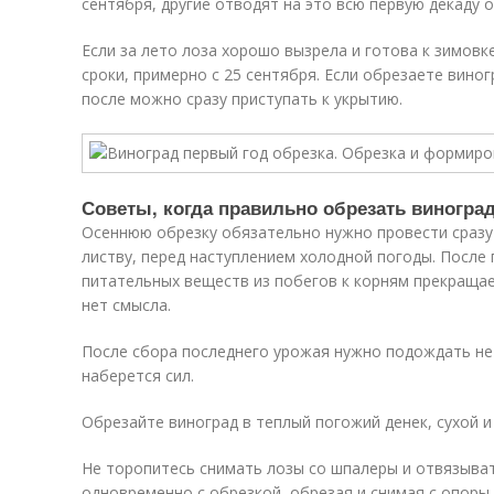
сентября, другие отводят на это всю первую декаду о
Если за лето лоза хорошо вызрела и готова к зимовк
сроки, примерно с 25 сентября. Если обрезаете вино
после можно сразу приступать к укрытию.
Советы, когда правильно обрезать виногра
Осеннюю обрезку обязательно нужно провести сразу
листву, перед наступлением холодной погоды. После
питательных веществ из побегов к корням прекращае
нет смысла.
После сбора последнего урожая нужно подождать не 
наберется сил.
Обрезайте виноград в теплый погожий денек, сухой и
Не торопитесь снимать лозы со шпалеры и отвязыват
одновременно с обрезкой, обрезая и снимая с опоры