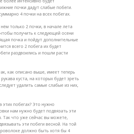
че более интенсивно будет
нижние почки дадут слабые побеги.
суммарно 4 почки на всех побегах.
 нём только 2 почки, в начале лета
 чтобы получить к следующей осени
пящая почка и пойдут дополнительные
чится всего 2 побега их будет
обеги раздвоились и пошли расти
ак, как описано выше, имеет теперь
 рукава куста, на которых будет зреть
следует удалить самые слабые из них,
а этих побегах? Это нужно
овки нам нужно будет подвязать эти
 Так что уже сейчас вы можете,
двязывать эти побеги весной. На той
 проволоке должно быть хотя бы 4