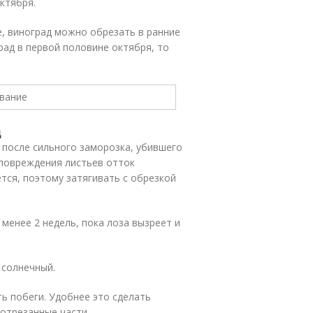
ктября.
е, виноград можно обрезать в ранние
град в первой половине октября, то
д
 после сильного заморозка, убившего
 повреждения листьев отток
тся, поэтому затягивать с обрезкой
менее 2 недель, пока лоза вызреет и
 солнечный.
ь побеги. Удобнее это сделать
 отрезанные части.