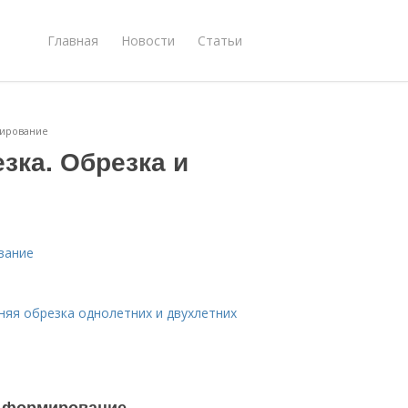
Главная
Новости
Статьи
мирование
зка. Обрезка и
вание
няя обрезка однолетних и двухлетних
и формирование