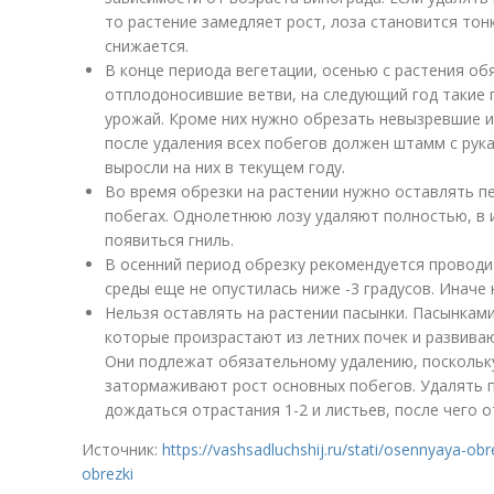
то растение замедляет рост, лоза становится тон
снижается.
В конце периода вегетации, осенью с растения об
отплодоносившие ветви, на следующий год такие 
урожай. Кроме них нужно обрезать невызревшие и
после удаления всех побегов должен штамм с рук
выросли на них в текущем году.
Во время обрезки на растении нужно оставлять пе
побегах. Однолетнюю лозу удаляют полностью, в 
появиться гниль.
В осенний период обрезку рекомендуется провод
среды еще не опустилась ниже -3 градусов. Иначе
Нельзя оставлять на растении пасынки. Пасынкам
которые произрастают из летних почек и развиваю
Они подлежат обязательному удалению, поскольку
затормаживают рост основных побегов. Удалять п
дождаться отрастания 1-2 и листьев, после чего о
Источник:
https://vashsadluchshij.ru/stati/osennyaya-ob
obrezki