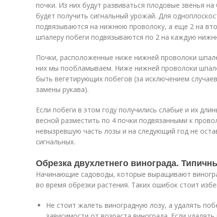
почки. Из них будут развиваться плодовые звенья на
будет получить сигнальный урожай. Для одноплоскос
подвязываются на нижнюю проволоку, а еще 2 на вто
шпалеру побеги подвязываются по 2 на каждую нижн
Почки, расположенные ниже нижней проволоки шпале
них мы пообламываем. Ниже нижней проволоки шпал
быть вегетирующих побегов (за исключением случаев
замены рукава).
Если побеги в этом году получились слабые и их дли
весной разместить по 4 почки подвязанными к прово
невызревшую часть лозы и на следующий год не остав
сигнальных.
Обрезка двухлетнего винограда. Типичн
Начинающие садоводы, которые выращивают виногра
во время обрезки растения. Таких ошибок стоит избе
Не стоит жалеть виноградную лозу, а удалять поб
зависимости от возраста винограда. Если удалять