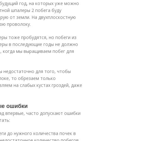
 будущий год, на которых уже можно
тной шпалеры 2 побега буду
рую от земли. На двухплоскостную
юю проволоку.
ры тоже пробудятся, но побеги из
еры в последующие годы не должно
, когда мы выращиваем побег для
ны недостаточно для того, чтобы
локе, то обрезаем только
ляем на слабых кустах гроздей, даже
ые ошибки
д впервые, часто допускают ошибки
гать:
еги до нужного количества почек в
 недостаточное количество побегов,