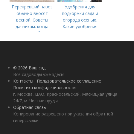
Перепревший навоз
Удобрения для
обычно вносят
подкормки сада и
весной. Советы
огорода осенью.
дачникам: когда
Какие удобрения
вносить удобрение
вносить осенью и как
— весной или осенью
правильно это
(СОВЕТЫ ОПЫТНЫХ)
делать?
© 2026 Ваш сад
Все садоводы уже здесь!
Контакты
Пользовательское соглашение
Политика конфидециальности
г. Москва, ЦАО, Красносельский, Мясницкая улица
24/7, м. Чистые пруды
Обратная связь
Копирование разрешено при указании обратной
гиперссылки.