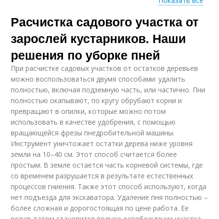
Показать все
Расчистка садового участка от
Участок от пней
Участок от бурьяна
зарослей кустарников. Наши
решения по уборке пней
При расчистке садовых участков от остатков деревьев
можно воспользоваться двумя способами: удалить
полностью, включая подземную часть, или частично. Пни
полностью окапывают, по кругу обрубают корни и
превращают в опилки, которые можно потом
использовать в качестве удобрения, с помощью
вращающейся фрезы пнедробительной машины.
Инструмент уничтожает остатки дерева ниже уровня
земли на 10–40 см. Этот способ считается более
простым. В земле остается часть корневой системы, где
со временем разрушается в результате естественных
процессов гниения. Также этот способ используют, когда
нет подъезда для экскаватора. Удаление пня полностью –
более сложная и дорогостоящая по цене работа. Ее
результатом становится полное освобождение участка