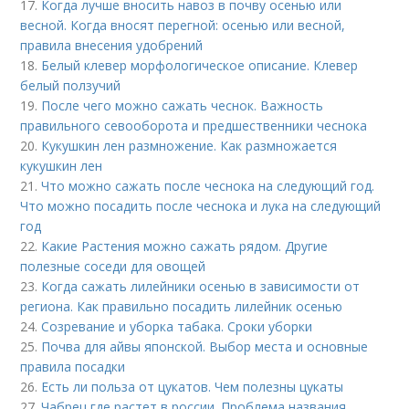
17.
Когда лучше вносить навоз в почву осенью или
весной. Когда вносят перегной: осенью или весной,
правила внесения удобрений
18.
Белый клевер морфологическое описание. Клевер
белый ползучий
19.
После чего можно сажать чеснок. Важность
правильного севооборота и предшественники чеснока
20.
Кукушкин лен размножение. Как размножается
кукушкин лен
21.
Что можно сажать после чеснока на следующий год.
Что можно посадить после чеснока и лука на следующий
год
22.
Какие Растения можно сажать рядом. Другие
полезные соседи для овощей
23.
Когда сажать лилейники осенью в зависимости от
региона. Как правильно посадить лилейник осенью
24.
Созревание и уборка табака. Сроки уборки
25.
Почва для айвы японской. Выбор места и основные
правила посадки
26.
Есть ли польза от цукатов. Чем полезны цукаты
27.
Чабрец где растет в россии. Проблема названия