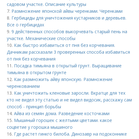
садовом участке. Описание культуры
7.
Размножение японской айвы черенками. Черенками
8.
Гербициды для уничтожения кустарников и деревьев.
Все о гербицидах
9.
9 действенных способов выкорчевать старый пень на
участке. Механические способы
10.
Как быстро избавиться от пня без корчевания.
Дачникам рассказали 3 проверенных способа избавиться
от пня без корчевания
11.
Посадка тимьяна в открытый грунт. Выращивание
тимьяна в открытом грунте
12.
Как размножить айву японскую. Размножение
черенкованием
13.
Как уничтожить кленовые заросли. Вкратце для тех
кто не видел эту статью и не видел видосик, расскажу сам
способ - принцип борьбы
14.
Айва из семян дома. Разведение косточками
15.
Мышиный горошек с желтыми цветами. какое
соцветие у горошка мышиного
16.
Где растет гинкго билоба. Динозавр на подоконнике