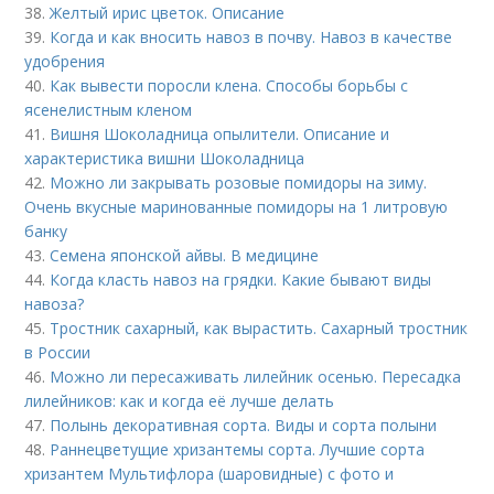
38.
Желтый ирис цветок. Описание
39.
Когда и как вносить навоз в почву. Навоз в качестве
удобрения
40.
Как вывести поросли клена. Способы борьбы с
ясенелистным кленом
41.
Вишня Шоколадница опылители. Описание и
характеристика вишни Шоколадница
42.
Можно ли закрывать розовые помидоры на зиму.
Очень вкусные маринованные помидоры на 1 литровую
банку
43.
Семена японской айвы. В медицине
44.
Когда класть навоз на грядки. Какие бывают виды
навоза?
45.
Тростник сахарный, как вырастить. Сахарный тростник
в России
46.
Можно ли пересаживать лилейник осенью. Пересадка
лилейников: как и когда её лучше делать
47.
Полынь декоративная сорта. Виды и сорта полыни
48.
Раннецветущие хризантемы сорта. Лучшие сорта
хризантем Мультифлора (шаровидные) с фото и