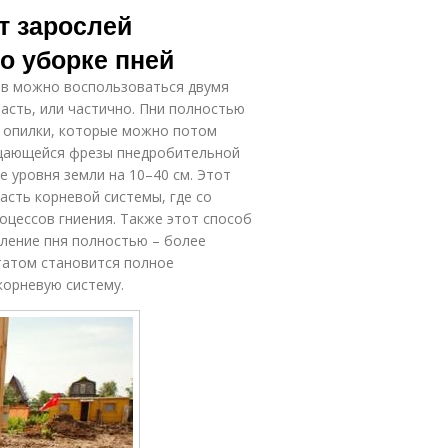
т зарослей
о уборке пней
ьев можно воспользоваться двумя
асть, или частично. Пни полностью
в опилки, которые можно потом
ащающейся фрезы пнедробительной
 уровня земли на 10–40 см. Этот
асть корневой системы, где со
оцессов гниения. Также этот способ
аление пня полностью – более
татом становится полное
корневую систему.